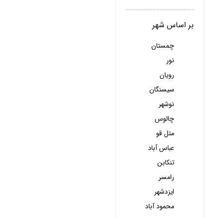
بر اساس شهر
چمستان
نور
رویان
سیسنگان
نوشهر
چالوس
متل قو
عباس آباد
تنکابن
رامسر
ایزدشهر
محمود آباد