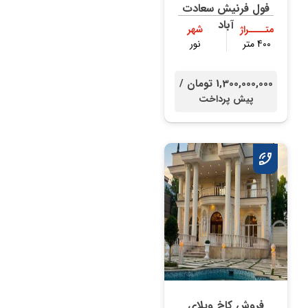
فول فرنیش سعادت
آباد
متــــراژ
شهر
400 متر
نور
1,300,000,000 تومان /
پیش پرداخت
فروش کاخ ویلای