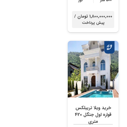
۵۰۰ متر
نور
1,800,000,000 تومان /
پیش پرداخت
خرید ویلا تریبلکس
قواره اول جنگل 420
متری