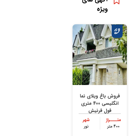
ویژه
فروش باغ ویلای نما
انگلیسی 400 متری
فول فرنیش
متــــراژ
شهر
400 متر
نور