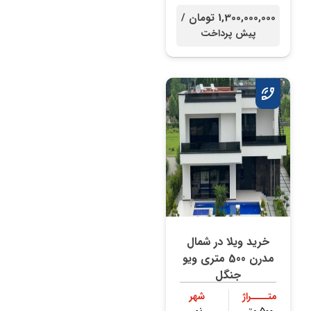
1,300,000,000 تومان /
پیش پرداخت
خرید ویلا در شمال
مدرن 500 متری ویو
جنگل
متــــراژ
شهر