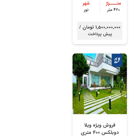
متــــراژ
شهر
420 متر
نور
1,500,000,000 تومان /
پیش پرداخت
فروش ویژه ویلا
دوبلکس 400 متری