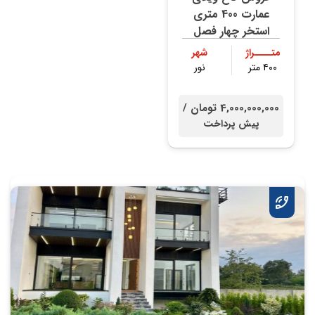
عمارت 400 متری
استخر چهار فصل
متــــراژ
شهر
۴۰۰ متر
نور
4,000,000,000 تومان /
پیش پرداخت