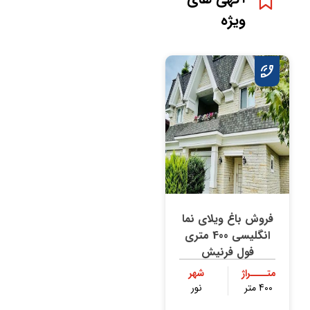
ویژه
فروش باغ ویلای نما
انگلیسی 400 متری
فول فرنیش
متــــراژ
شهر
400 متر
نور