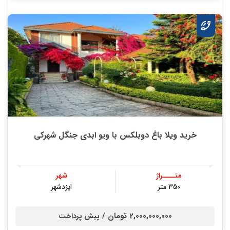
خرید ویلا باغ دوبلکس با ویو ابدی جنگل شهرکی
متــــراژ
شهر
350 متر
ایزدشهر
2,000,000,000 تومان /
پیش پرداخت