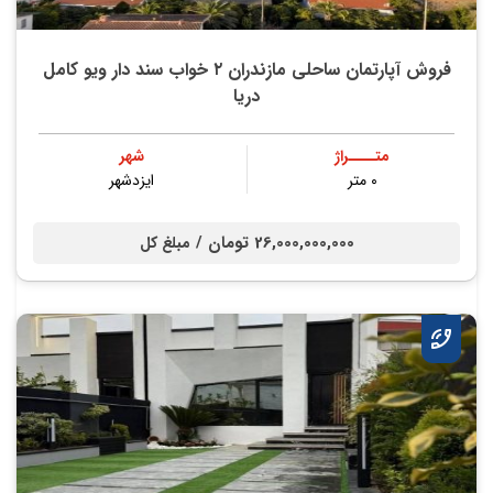
فروش آپارتمان ساحلی مازندران ۲ خواب سند دار ویو کامل
دریا
متــــراژ
شهر
۰ متر
ایزدشهر
26,000,000,000 تومان /
مبلغ کل