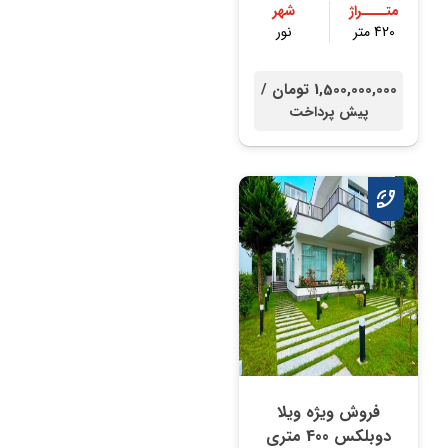
متــــراژ
شهر
420 متر
نور
1,500,000,000 تومان /
پیش پرداخت
فروش ویژه ویلا
دوبلکس 400 متری