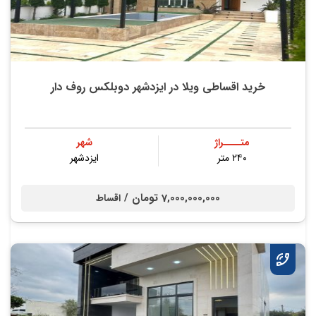
خرید اقساطی ویلا در ایزدشهر دوبلکس روف دار
متــــراژ
شهر
۲۴۰ متر
ایزدشهر
7,000,000,000 تومان /
اقساط