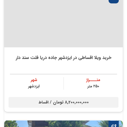
خربد ویلا اقساطی در ایزدشهر جاده دریا فلت سند دار
متــــراژ
شهر
۲۵۰ متر
ایزدشهر
8,200,000,000 تومان /
اقساط