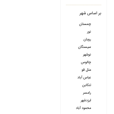
بر اساس شهر
چمستان
نور
رویان
سیسنگان
نوشهر
چالوس
متل قو
عباس آباد
تنکابن
رامسر
ایزدشهر
محمود آباد