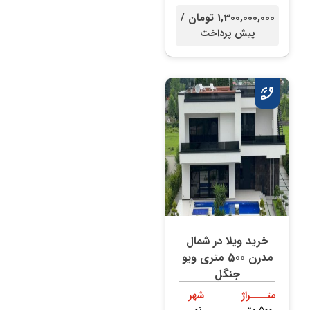
1,300,000,000 تومان /
پیش پرداخت
خرید ویلا در شمال
مدرن 500 متری ویو
جنگل
متــــراژ
شهر