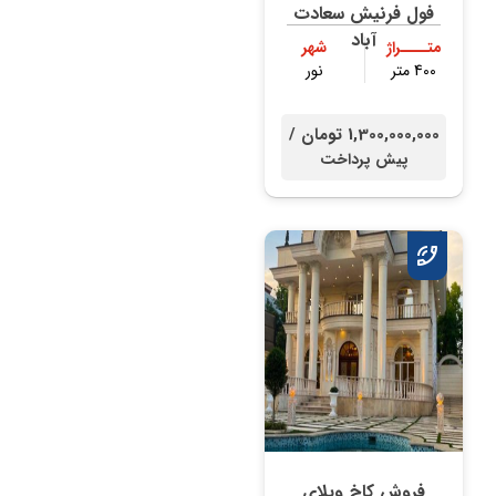
فول فرنیش سعادت
آباد
متــــراژ
شهر
400 متر
نور
1,300,000,000 تومان /
پیش پرداخت
فروش کاخ ویلای