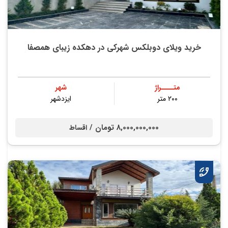
خرید ویلای دوبلکس شهرکی در دهکده زیبای همصفا
متــــراژ
شهر
۲۰۰ متر
ایزدشهر
8,000,000,000 تومان /
اقساط