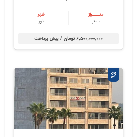
متــــراژ
شهر
۰ متر
نور
6,500,000,000 تومان /
پیش پرداخت