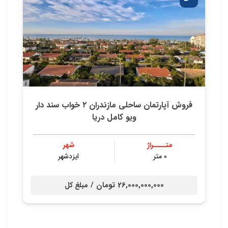
فروش آپارتمان ساحلی مازندران ۲ خواب سند دار
ویو کامل دریا
متــــراژ
شهر
۰ متر
ایزدشهر
26,000,000,000 تومان /
مبلغ کل