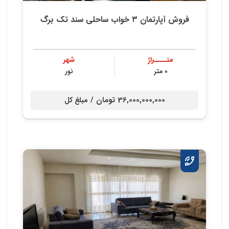
فروش آپارتمان ۳ خواب ساحلی سند تک برگ
متــــراژ
شهر
۰ متر
نور
36,000,000,000 تومان /
مبلغ کل