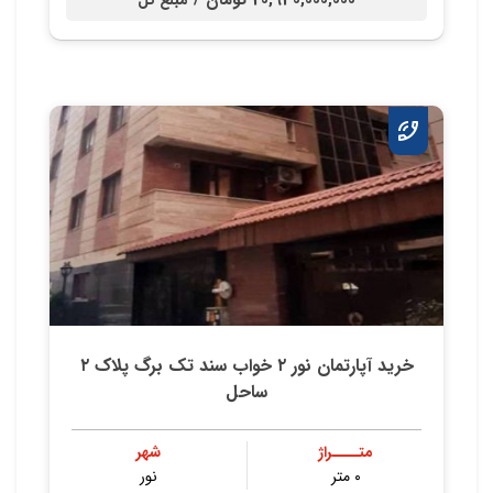
20,930,000,000 تومان /
مبلغ کل
خرید آپارتمان نور ۲ خواب سند تک برگ پلاک ۲
ساحل
متــــراژ
شهر
۰ متر
نور