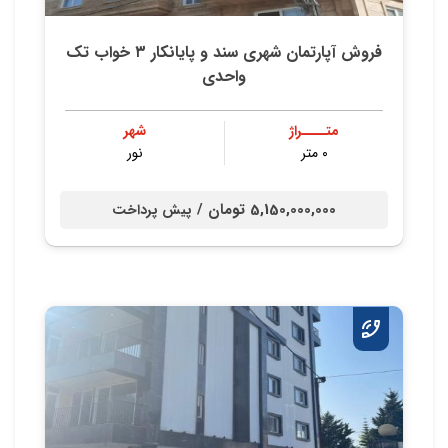
فروش آپارتمان شهری سند و پایانکار ۳ خواب تک
واحدی
متــــراژ
شهر
۰ متر
نور
5,150,000,000 تومان /
پیش پرداخت