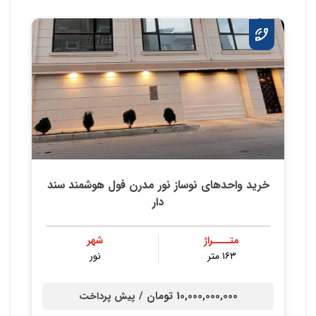
خرید واحدهای نوساز نور مدرن فول هوشمند سند
دار
متــــراژ
شهر
۱۶۳ متر
نور
10,000,000,000 تومان /
پیش پرداخت