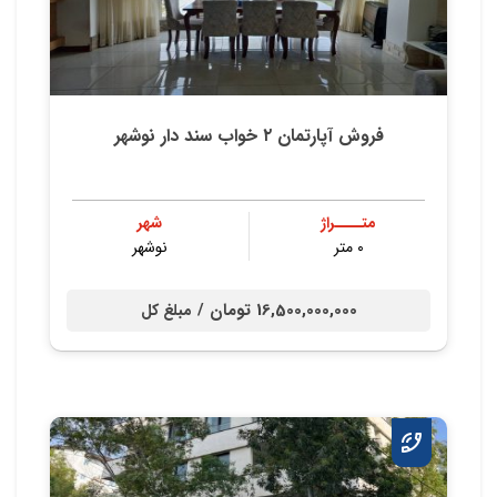
فروش آپارتمان ۲ خواب سند دار نوشهر
متــــراژ
شهر
۰ متر
نوشهر
16,500,000,000 تومان /
مبلغ کل