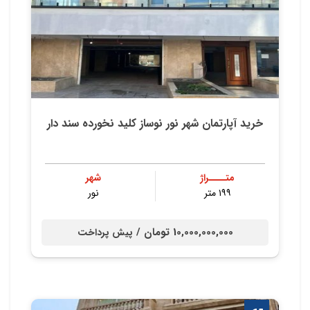
خرید آپارتمان شهر نور نوساز کلید نخورده سند دار
متــــراژ
شهر
۱۹۹ متر
نور
10,000,000,000 تومان /
پیش پرداخت