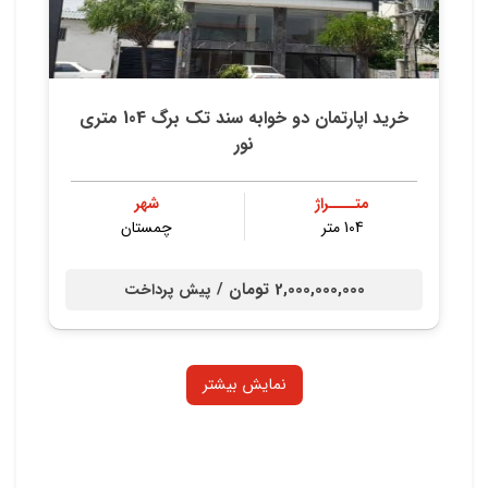
خرید اپارتمان دو خوابه سند تک برگ 104 متری
نور
متــــراژ
شهر
104 متر
چمستان
2,000,000,000 تومان /
پیش پرداخت
نمایش بیشتر