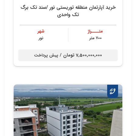
خرید آپارتمان منطقه توریستی نور /سند تک برگ
تک واحدی
متــــراژ
شهر
۷۰۰ متر
نور
7,500,000,000 تومان /
پیش پرداخت