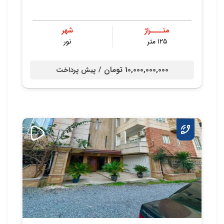
متــــراژ
شهر
۱۲۵ متر
نور
10,000,000,000 تومان /
پیش پرداخت