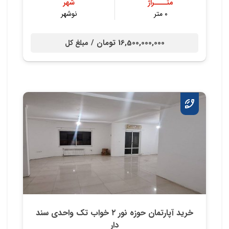
متــــراژ
شهر
۰ متر
نوشهر
16,500,000,000 تومان /
مبلغ کل
خرید آپارتمان حوزه نور ۲ خواب تک واحدی سند
دار