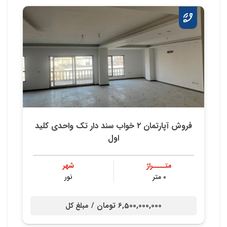
فروش آپارتمان ۲ خواب سند دار تک واحدی کلید
اول
متــــراژ
شهر
۰ متر
نور
6,500,000,000 تومان /
مبلغ کل