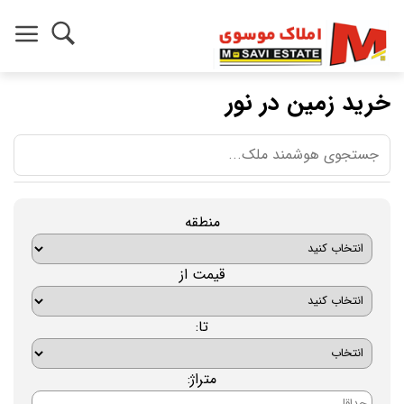
خرید زمین در نور
منطقه
قیمت از
تا:
متراژ: