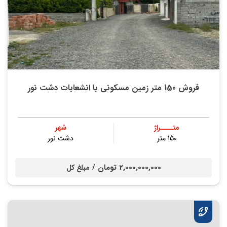
فروش 150 متر زمین مسکونی با انشعابات دشت نور
متــــراژ
شهر
150 متر
دشت نور
2,000,000,000 تومان /
مبلغ کل