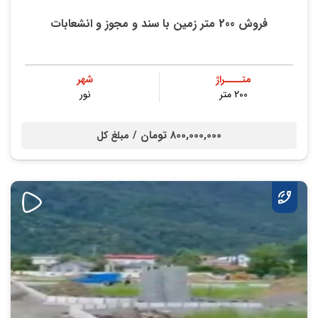
فروش 200 متر زمین با سند و مجوز و انشعابات
متــــراژ
شهر
200 متر
نور
800,000,000 تومان /
مبلغ کل