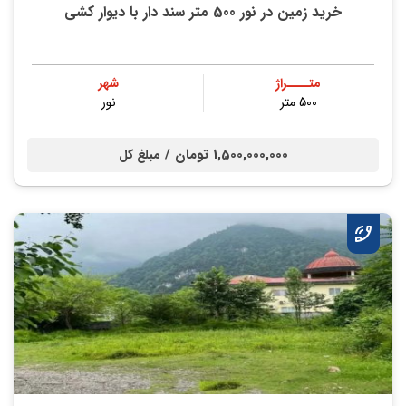
خرید زمین در نور 500 متر سند دار با دیوار کشی
متــــراژ
شهر
500 متر
نور
1,500,000,000 تومان /
مبلغ کل