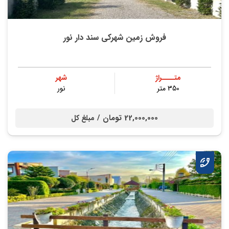
فروش زمین شهرکی سند دار نور
متــــراژ
شهر
350 متر
نور
22,000,000 تومان /
مبلغ کل