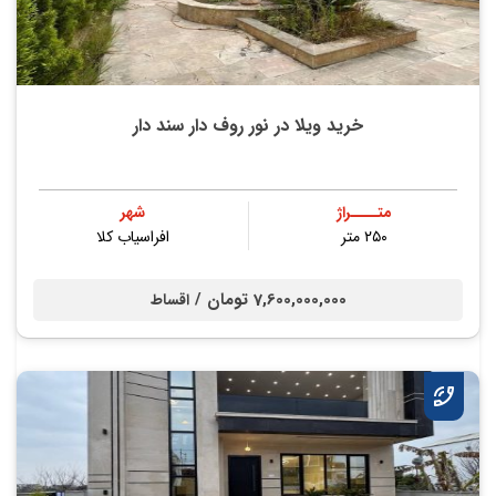
خرید ویلا در نور روف دار سند دار
متــــراژ
شهر
۲۵۰ متر
افراسیاب کلا
7,600,000,000 تومان /
اقساط