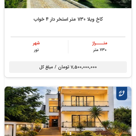
کاخ ویلا 730 متر استخر دار 4 خواب
متــــراژ
شهر
۷۳۰ متر
نور
7,500,000,000 تومان /
مبلغ کل