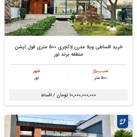
خرید اقساطی ویلا مدرن لاکچری ۵۰۰ متری فول آپشن
منطقه برند نور
متــــراژ
شهر
۵۰۰ متر
نور
10,000,000,000 تومان /
اقساط