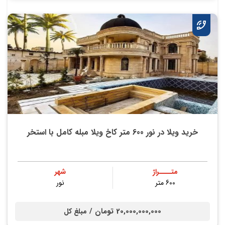
خرید ویلا در نور 600 متر کاخ ویلا مبله کامل با استخر
متــــراژ
شهر
600 متر
نور
20,000,000,000 تومان /
مبلغ کل