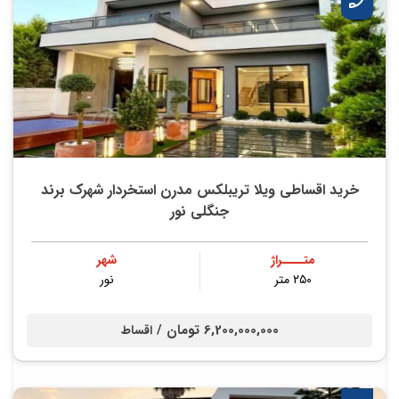
خرید اقساطی ویلا تریبلکس مدرن استخردار شهرک برند
جنگلی نور
متــــراژ
شهر
۲۵۰ متر
نور
6,200,000,000 تومان /
اقساط