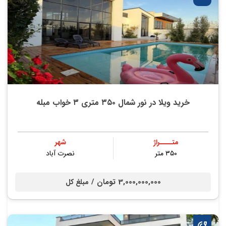
خرید ویلا در نور شمال ۳۵۰ متری ۳ خواب مبله
متــــراژ
شهر
۳۵۰ متر
نصرت آباد
3,000,000,000 تومان /
مبلغ کل