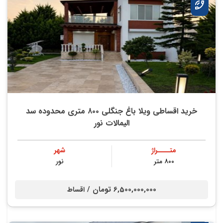
خرید اقساطی ویلا باغ جنگلی ۸۰۰ متری محدوده سد
الیمالات نور
متــــراژ
شهر
۸۰۰ متر
نور
6,500,000,000 تومان /
اقساط