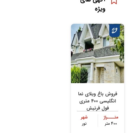
ویژه
فروش باغ ویلای نما
انگلیسی 400 متری
فول فرنیش
متــــراژ
شهر
400 متر
نور