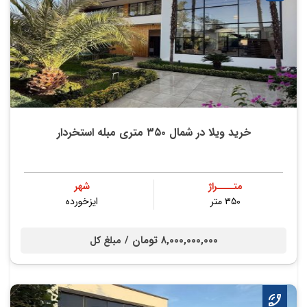
خرید ویلا در شمال ۳۵۰ متری مبله استخردار
متــــراژ
شهر
۳۵۰ متر
ایزخورده
8,000,000,000 تومان /
مبلغ کل