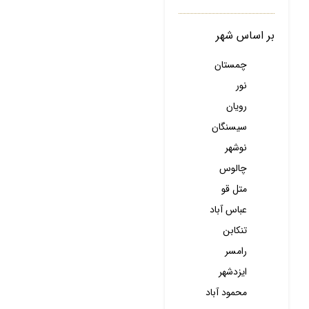
بر اساس شهر
چمستان
نور
رویان
سیسنگان
نوشهر
چالوس
متل قو
عباس آباد
تنکابن
رامسر
ایزدشهر
محمود آباد