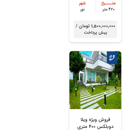
متــــراژ
شهر
420 متر
نور
1,500,000,000 تومان /
پیش پرداخت
فروش ویژه ویلا
دوبلکس 400 متری