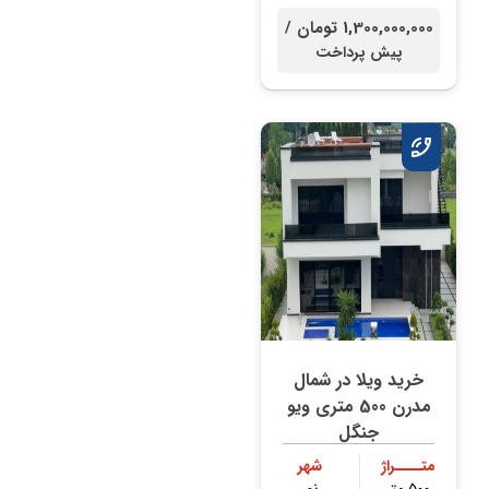
1,300,000,000 تومان /
پیش پرداخت
خرید ویلا در شمال
مدرن 500 متری ویو
جنگل
متــــراژ
شهر