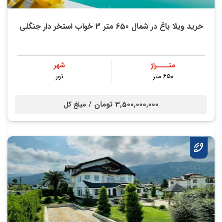
خرید ویلا باغ در شمال 650 متر 3 خواب استخر دار جنگلی
متــــراژ
شهر
۶۵۰ متر
نور
3,500,000,000 تومان /
مبلغ کل