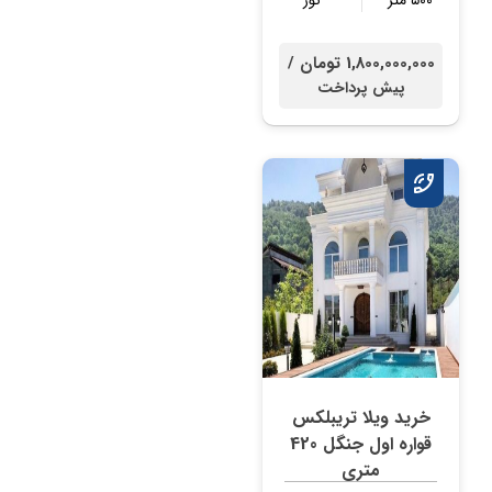
۵۰۰ متر
نور
1,800,000,000 تومان /
پیش پرداخت
خرید ویلا تریبلکس
قواره اول جنگل 420
متری