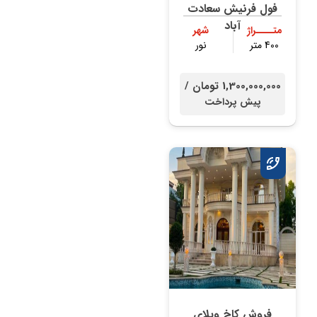
فول فرنیش سعادت
آباد
متــــراژ
شهر
400 متر
نور
1,300,000,000 تومان /
پیش پرداخت
فروش کاخ ویلای