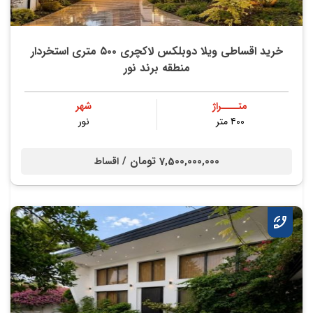
خرید اقساطی ویلا دوبلکس لاکچری ۵۰۰ متری استخردار
منطقه برند نور
متــــراژ
شهر
۴۰۰ متر
نور
7,500,000,000 تومان /
اقساط