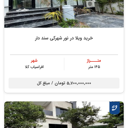
خرید ویلا در نور شهرکی سند دار
متــــراژ
شهر
۱۴۵ متر
افراسیاب کلا
5,700,000,000 تومان /
مبلغ کل