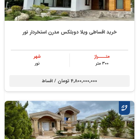
خرید اقساطی ویلا دوبلکس مدرن استخردار نور
متــــراژ
شهر
۳۰۰ متر
نور
4,800,000,000 تومان /
اقساط