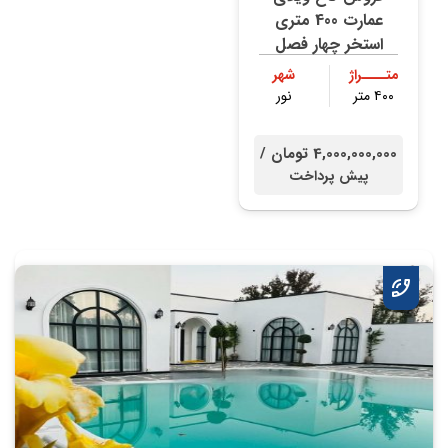
عمارت 400 متری
استخر چهار فصل
متــــراژ
شهر
۴۰۰ متر
نور
4,000,000,000 تومان /
پیش پرداخت