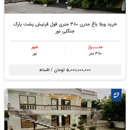
خرید ویلا باغ مدرن ۳۸۰ متری فول فرنیش پشت پارک
جنگلی نور
متــــراژ
شهر
۳۸۰ متر
نور
5,000,000,000 تومان /
اقساط