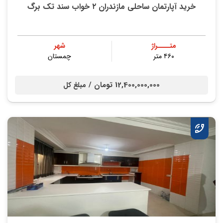
خرید آپارتمان ساحلی مازندران ۲ خواب سند تک برگ
متــــراژ
شهر
۴۶۰ متر
چمستان
12,400,000,000 تومان /
مبلغ کل