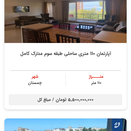
آپارتمان 110 متری ساحلی طبقه سوم مدارک کامل
متــــراژ
شهر
۱۱۰ متر
چمستان
5,500,000,000 تومان /
مبلغ کل