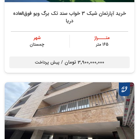
خرید آپارتمان شیک 3 خواب سند تک برگ ویو فوق‌العاده
دریا
متــــراژ
شهر
165 متر
چمستان
3,900,000,000 تومان /
پیش پرداخت