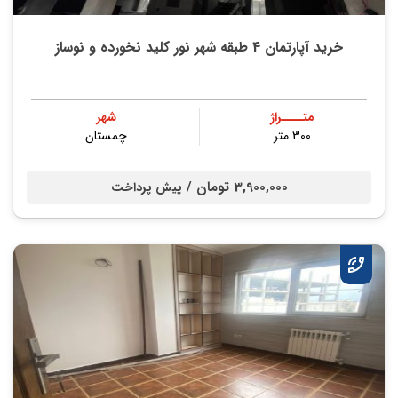
خرید آپارتمان 4 طبقه شهر نور کلید نخورده و نوساز
متــــراژ
شهر
300 متر
چمستان
3,900,000 تومان /
پیش پرداخت