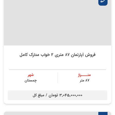
فروش آپارتمان ۸۷ متری 2 خواب مدارک کامل
متــــراژ
شهر
87 متر
چمستان
3,045,000,000 تومان /
مبلغ کل