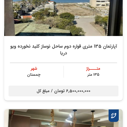
آپارتمان 135 متری قواره‌ دوم‌ ساحل نوساز‌ کلید نخورده ویو
دریا
متــــراژ
شهر
۱۳۵ متر
چمستان
6,500,000,000 تومان /
مبلغ کل