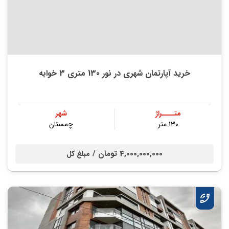
خرید آپارتمان شهری در نور 130 متری 3 خوابه
متــــراژ
شهر
۱۳۰ متر
چمستان
4,000,000,000 تومان /
مبلغ کل