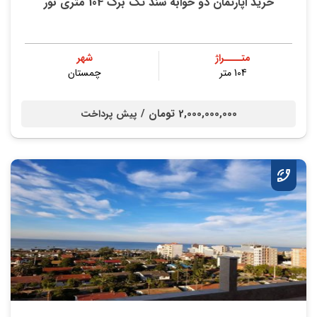
خرید اپارتمان دو خوابه سند تک برگ 104 متری نور
متــــراژ
شهر
104 متر
چمستان
2,000,000,000 تومان /
پیش پرداخت