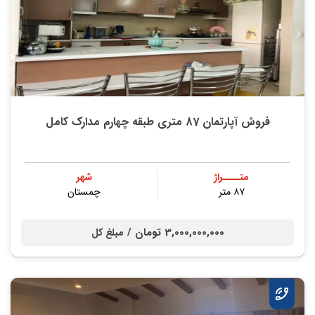
فروش آپارتمان 87 متری طبقه چهارم مدارک کامل
متــــراژ
شهر
۸۷ متر
چمستان
3,000,000,000 تومان /
مبلغ کل