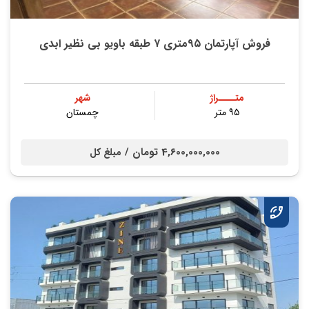
فروش آپارتمان ۹۵متری ۷ طبقه باویو بی نظیر ابدی
متــــراژ
شهر
۹۵ متر
چمستان
4,600,000,000 تومان /
مبلغ کل