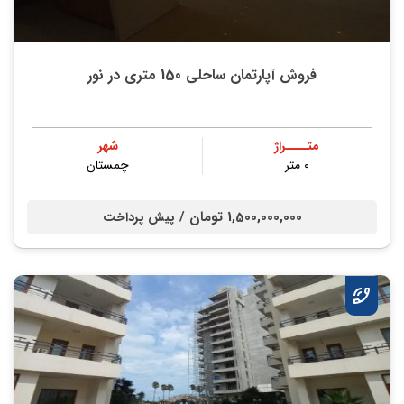
فروش آپارتمان ساحلی 150 متری در نور
متــــراژ
شهر
۰ متر
چمستان
1,500,000,000 تومان /
پیش پرداخت