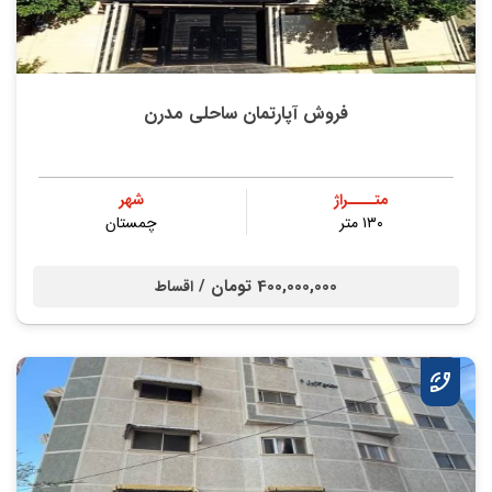
فروش آپارتمان ساحلی مدرن
متــــراژ
شهر
۱۳۰ متر
چمستان
400,000,000 تومان /
اقساط