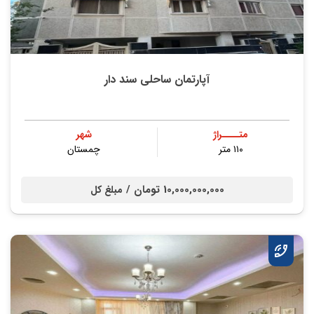
آپارتمان ساحلی سند دار
متــــراژ
شهر
۱۱۰ متر
چمستان
10,000,000,000 تومان /
مبلغ کل