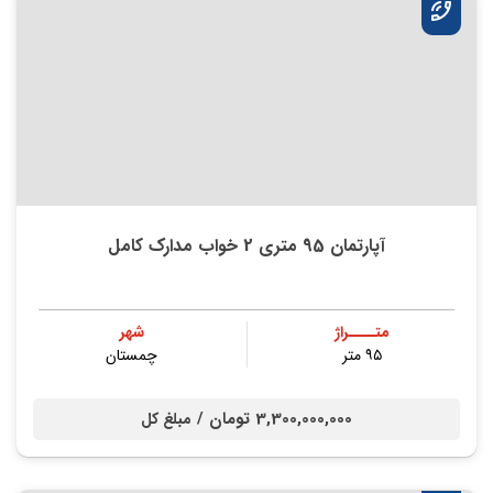
آپارتمان 95 متری 2 خواب مدارک کامل
متــــراژ
شهر
۹۵ متر
چمستان
3,300,000,000 تومان /
مبلغ کل