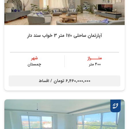
آپارتمان ساحلی 170 متر 3 خواب سند دار
متــــراژ
شهر
۴۰۰ متر
چمستان
6,460,000,000 تومان /
اقساط