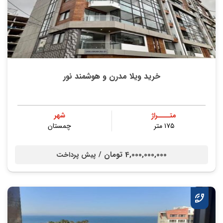
خرید ویلا مدرن و هوشمند نور
متــــراژ
شهر
۱۷۵ متر
چمستان
4,000,000,000 تومان /
پیش پرداخت