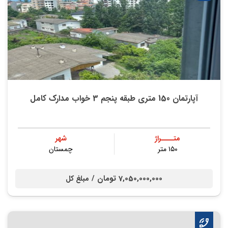
آپارتمان 150 متری طبقه پنجم 3 خواب مدارک کامل
متــــراژ
شهر
۱۵۰ متر
چمستان
7,050,000,000 تومان /
مبلغ کل