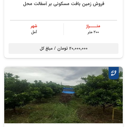
فروش زمین بافت مسکونی بر آسفالت محل
متــــراژ
شهر
۲۰۰ متر
آمل
20,000,000 تومان /
مبلغ کل