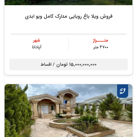
فروش ویلا باغ رویایی مدارک کامل ویو ابدی
متــــراژ
شهر
۴۷۰۰ متر
آپادانا
15,000,000,000 تومان /
اقساط