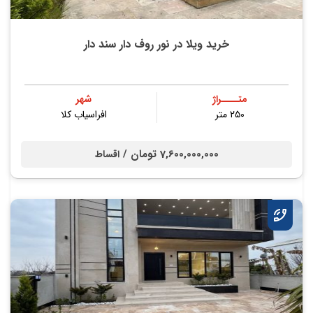
خرید ویلا در نور روف دار سند دار
متــــراژ
شهر
۲۵۰ متر
افراسیاب کلا
7,600,000,000 تومان /
اقساط