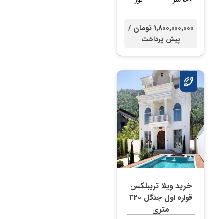
۵۰۰ متر
نور
1,800,000,000 تومان /
پیش پرداخت
خرید ویلا تریبلکس
قواره اول جنگل 420
متری