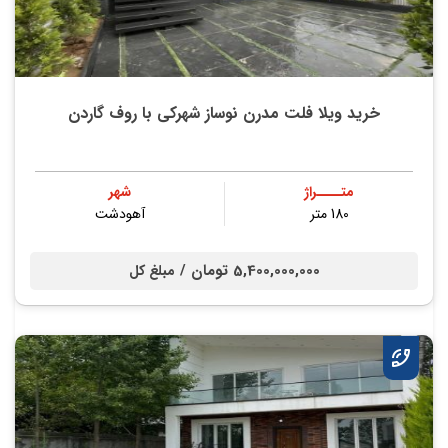
خريد ویلا فلت مدرن نوساز شهركي با روف گاردن
متــــراژ
شهر
180 متر
آهودشت
5,400,000,000 تومان /
مبلغ کل