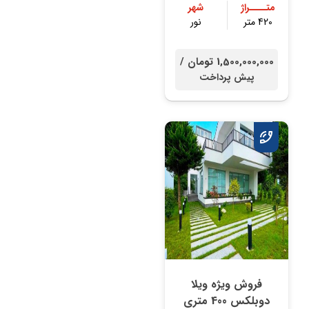
متــــراژ
شهر
420 متر
نور
1,500,000,000 تومان /
پیش پرداخت
فروش ویژه ویلا
دوبلکس 400 متری