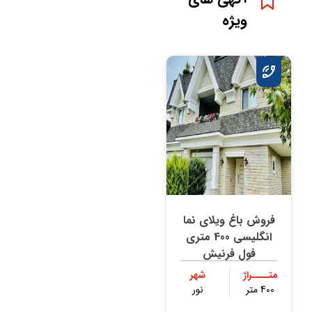
ویژه
فروش باغ ویلای نما
انگلیسی 400 متری
فول فرنیش
متــــراژ
شهر
400 متر
نور