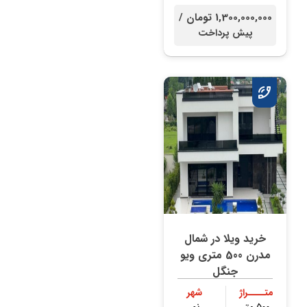
1,300,000,000 تومان /
پیش پرداخت
خرید ویلا در شمال
مدرن 500 متری ویو
جنگل
متــــراژ
شهر