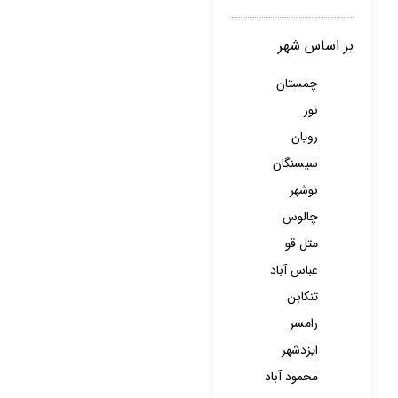
بر اساس شهر
چمستان
نور
رویان
سیسنگان
نوشهر
چالوس
متل قو
عباس آباد
تنکابن
رامسر
ایزدشهر
محمود آباد