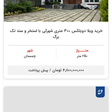
خريد ویلا دوبلکس ۳۰۰ متری شهركي با استخر و سند تك
برگ
متــــراژ
شهر
250 متر
چمستان
4,800,000,000 تومان /
پیش پرداخت