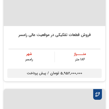
فروش قطعات تفکیکی در موقعیت عالی رامسر
متــــراژ
شهر
186 متر
رامسر
5,952,000,000 تومان /
پیش پرداخت