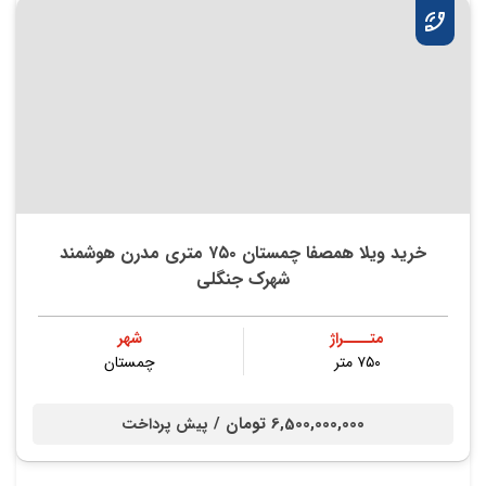
خرید ویلا همصفا چمستان ۷۵۰ متری مدرن هوشمند
شهرک جنگلی
متــــراژ
شهر
۷۵۰ متر
چمستان
6,500,000,000 تومان /
پیش پرداخت