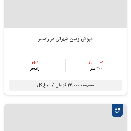
فروش زمین شهرکی در رامسر
متــــراژ
شهر
400 متر
رامسر
26,000,000,000 تومان /
مبلغ کل