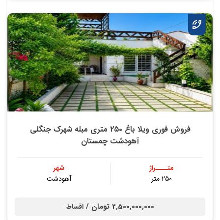
فروش فوری ویلا باغ ۲۵۰ متری مبله شهرک جنگلی
آهودشت چمستان
متــــراژ
شهر
۲۵۰ متر
آهودشت
2,500,000,000 تومان /
اقساط