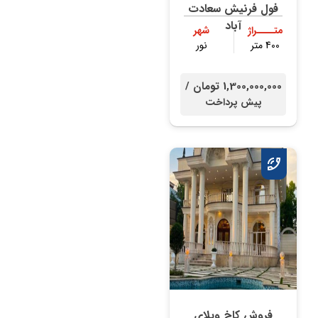
فول فرنیش سعادت
آباد
متــــراژ
شهر
400 متر
نور
1,300,000,000 تومان /
پیش پرداخت
فروش کاخ ویلای