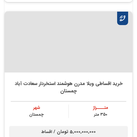
خرید اقساطی ویلا مدرن هوشمند استخردار سعادت آباد
چمستان
متــــراژ
شهر
۳۵۰ متر
چمستان
5,000,000,000 تومان /
اقساط