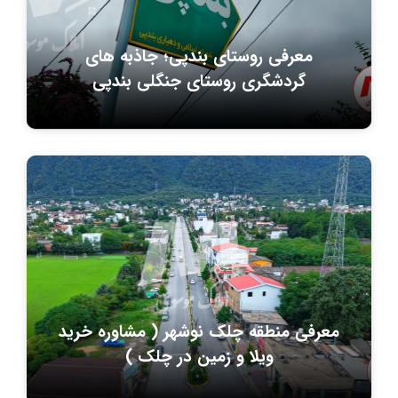
معرفی روستای بندپی؛ جاذبه های
گردشگری روستای جنگلی بندپی
معرفی منطقه چلک نوشهر ( مشاوره خرید
ویلا و زمین در چلک )