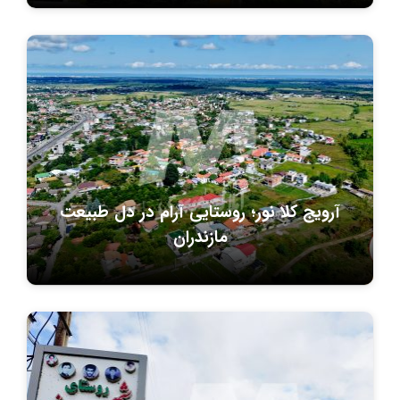
آرویج‌ کلا نور؛ روستایی آرام در دل طبیعت
مازندران