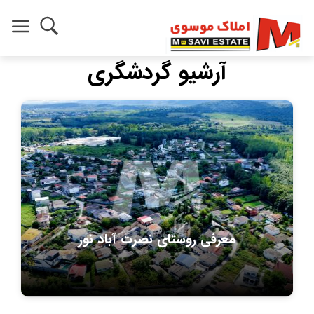
آرشیو گردشگری
معرفی روستای نصرت آباد نور