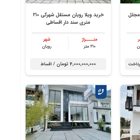
 مجلل
خرید ویلا رویان مستقل شهرکی ۲۱۰
متری سند دار اقساطی
متــــراژ
شهر
ن
۲۱۰ متر
رویان
4,000,000,000 تومان /
داخت
اقساط