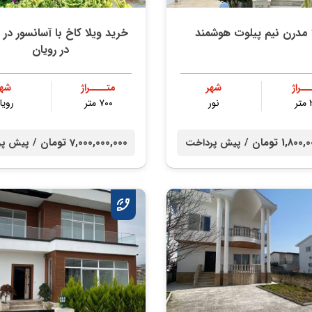
 مدرن نیم پیلوت هوشمند
خرید ویلا کاخ با آسانسور در
در رویان
ــراژ
شهر
متــــراژ
شهر
ر
نور
۷۰۰ متر
رویا
1,8 تومان /
7,000,000,000 تومان /
پیش پرداخت
پیش پر