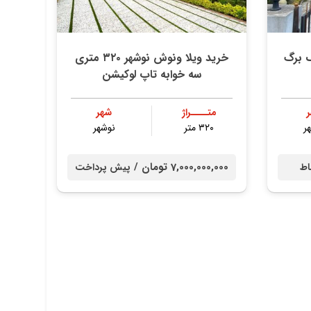
د تک برگ
خرید ویلا ونوش نوشهر ۳۲۰ متری
سه خوابه تاپ لوکیشن
متــــراژ
شهر
ر
۳۲۰ متر
نوشهر
7,000,000,000 تومان /
اط
پیش پرداخت