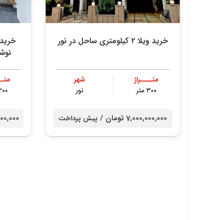
خرید ویلا ۲ کیلومتری ساحل در نور
نوش
متــــراژ
شهر
متــ
۳۰۰ متر
نور
۲۰۰ مت
7,000,000,000 تومان /
00,000,000
پیش پرداخت