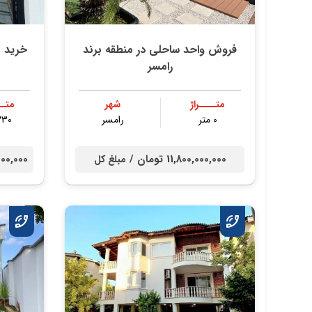
فروش واحد ساحلی در منطقه برند
رامسر
متــــراژ
شهر
متــ
0 متر
رامسر
۲۳۰ مت
11,800,000,000 تومان /
00,000,000
مبلغ کل