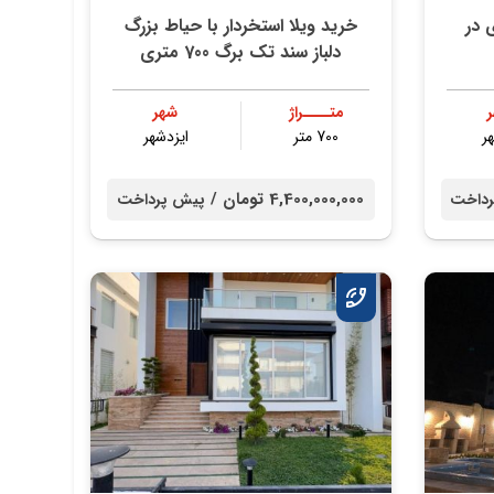
۴۰۰ متری در
خرید ویلا استخردار با حیاط بزرگ
دلباز سند تک برگ 700 متری
متــــراژ
شهر
ر
700 متر
ایزدشهر
4,400,000,000 تومان /
داخت
پیش پرداخت