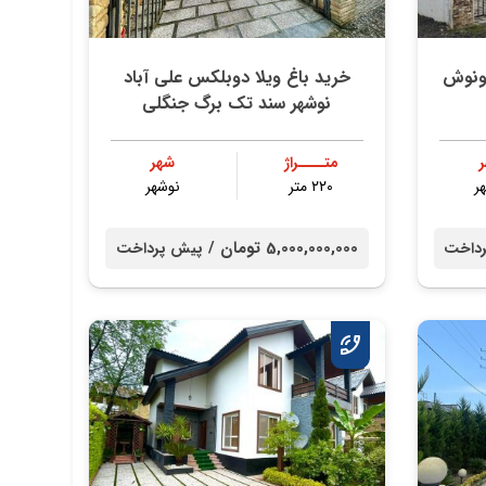
 ونوش
خرید باغ ویلا دوبلکس علی آباد
نوشهر سند تک برگ جنگلی
متــــراژ
شهر
ر
۲۲۰ متر
نوشهر
5,000,000,000 تومان /
داخت
پیش پرداخت