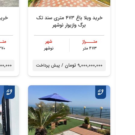
خرید ویلا باغ ۴۷۳ متری سند تک
خرید
برگ وازیوار نوشهر
متــــراژ
شهر
متــ
۴۷۳ متر
نوشهر
۲۷۰ مت
9,000,000,000 تومان /
00,000,000
پیش پرداخت