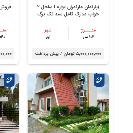
آپارتمان مازندران قواره ۱ ساحل ۲
فروش 
خواب مدارک کامل سند تک برگ
متــــراژ
شهر
متــ
۱۰۲ متر
نور
۵۴۰ مت
5,000,000,000 تومان /
000,000,000
پیش پرداخت