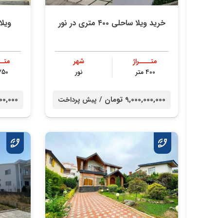
خرید ویلا ساحلی ۴۰۰ متری در نور
ویلا
متــــراژ
شهر
متــ
۴۰۰ متر
نور
250 مت
9,000,000,000 تومان /
00,000,000
پیش پرداخت