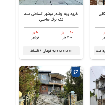
گلی
خرید ویلا چلندر نوشهر اقساطی سند
تک برگ ساحلی
متــــراژ
شهر
ر
۳۰۰ متر
نوشهر
9,000,000,000 تومان /
داخت
اقساط