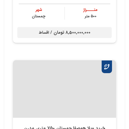
متــــراژ
شهر
۵۰۰ متر
چمستان
8,500,000,000 تومان /
اقساط
خرید ویلا همصفا چمستان ۷۵۰ متری مدرن