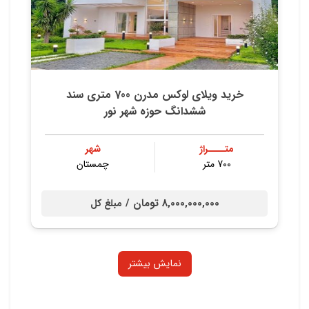
خرید ویلای لوکس مدرن 700 متری سند
ششدانگ حوزه شهر نور
متــــراژ
شهر
700 متر
چمستان
8,000,000,000 تومان /
مبلغ کل
نمایش بیشتر