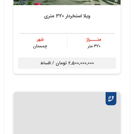
ویلا استخردار 320 متری
متــــراژ
شهر
320 متر
چمستان
2,500,000,000 تومان /
اقساط