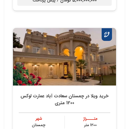
5,000,000,000 تومان /
پیش پرداخت
خرید ویلا در چمستان سعادت آباد عمارت لوکس
1200 متری
متــــراژ
شهر
1200 متر
چمستان