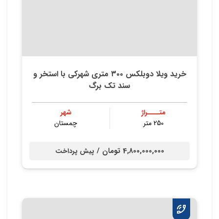
خريد ویلا دوبلکس ۳۰۰ متری شهركي با استخر و
سند تك برگ
متــــراژ
شهر
250 متر
چمستان
4,800,000,000 تومان /
پیش پرداخت