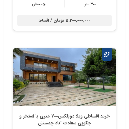
۳۰۰ متر
چمستان
5,200,000,000 تومان /
اقساط
خرید اقساطی ویلا دوبلکس۷۰۰ متری با استخر و
جکوزی سعادت آباد چمستان