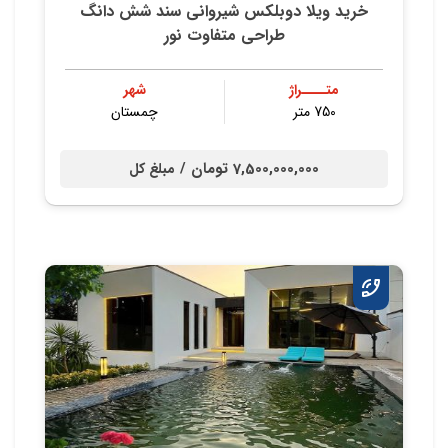
خرید ویلا دوبلکس شیروانی سند شش دانگ
طراحی متفاوت نور
متــــراژ
شهر
750 متر
چمستان
7,500,000,000 تومان /
مبلغ کل