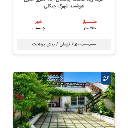
هوشمند شهرک جنگلی
متــــراژ
شهر
۷۵۰ متر
چمستان
6,500,000,000 تومان /
پیش پرداخت