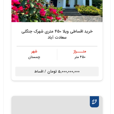
خرید اقساطی ویلا ۴۵۰ متری شهرک جنگلی
سعادت آباد
متــــراژ
شهر
۴۵۰ متر
چمستان
5,000,000,000 تومان /
اقساط