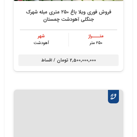
فروش فوری ویلا باغ ۲۵۰ متری مبله شهرک
جنگلی آهودشت چمستان
متــــراژ
شهر
۲۵۰ متر
آهودشت
2,500,000,000 تومان /
اقساط