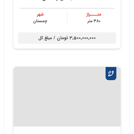
متــــراژ
شهر
380 متر
چمستان
3,500,000,000 تومان /
مبلغ کل