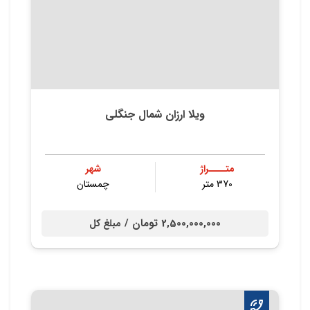
ویلا ارزان شمال جنگلی
متــــراژ
شهر
370 متر
چمستان
2,500,000,000 تومان /
مبلغ کل