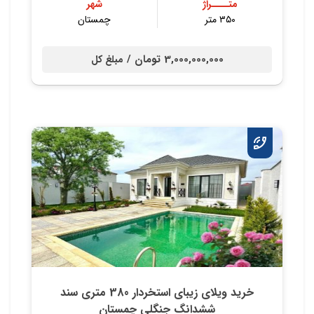
متــــراژ
شهر
۳۵۰ متر
چمستان
3,000,000,000 تومان /
مبلغ کل
خرید ویلای زیبای استخردار 380 متری سند
ششدانگ جنگلی چمستان