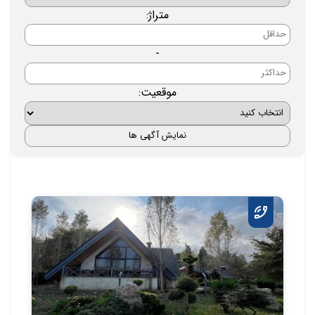
متراژ:
-
موقعیت: