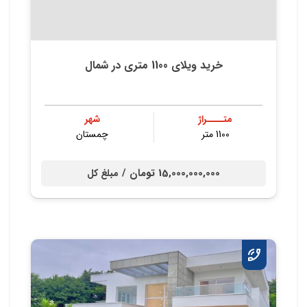
خرید ویلای 1100 متری در شمال
متــــراژ
شهر
1100 متر
چمستان
15,000,000,000 تومان /
مبلغ کل