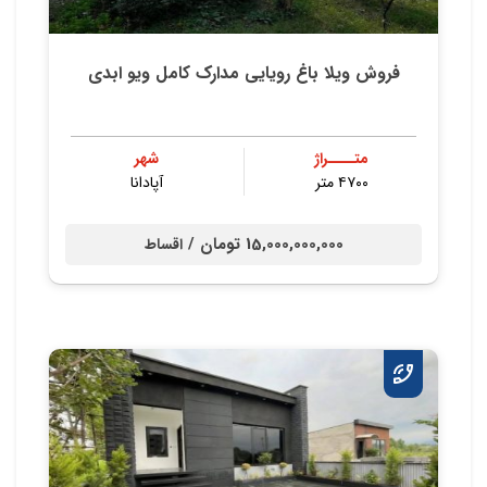
فروش ویلا باغ رویایی مدارک کامل ویو ابدی
متــــراژ
شهر
۴۷۰۰ متر
آپادانا
15,000,000,000 تومان /
اقساط