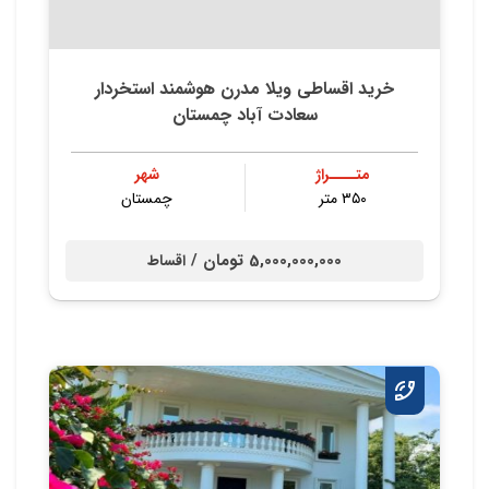
خرید اقساطی ویلا مدرن هوشمند استخردار
سعادت آباد چمستان
متــــراژ
شهر
۳۵۰ متر
چمستان
5,000,000,000 تومان /
اقساط