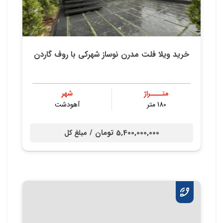
خريد ویلا فلت مدرن نوساز شهركي با روف گاردن
متــــراژ
شهر
180 متر
آهودشت
5,400,000,000 تومان /
مبلغ کل