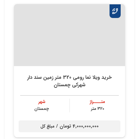
خرید ویلا نما رومی 320 متر زمین سند دار
شهرکی چمستان
متــــراژ
شهر
320 متر
چمستان
4,000,000,000 تومان /
مبلغ کل