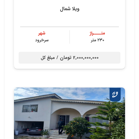
ویلا شمال
متــــراژ
شهر
230 متر
سرخرود
2,000,000,000 تومان /
مبلغ کل