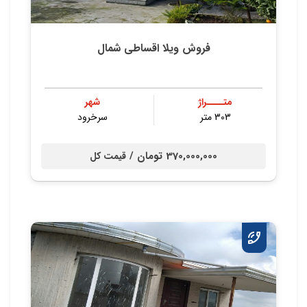
فروش ویلا اقساطی شمال
متــــراژ
شهر
303 متر
سرخرود
370,000,000 تومان /
قیمت کل