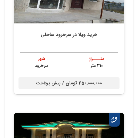
خرید ویلا در سرخرود ساحلی
متــــراژ
شهر
310 متر
سرخرود
450,000,000 تومان /
پیش پرداخت