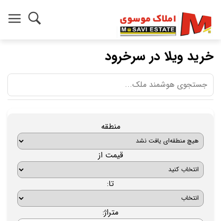
خرید ویلا در سرخرود
منطقه
قیمت از
تا:
متراژ: