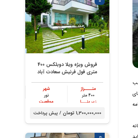
فروش ویژه ویلا دوبلکس 400
متری فول فرنیش سعادت آباد
سب
متــــراژ
شهر
ای
400 متر
نور
زیر بنـــا
موقعیت
مه
300 متر
جنگلی
1,300,000,000 تومان /
پیش پرداخت
نه
ید