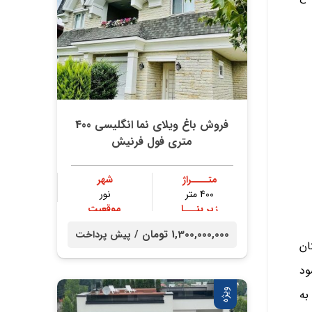
فروش باغ ویلای نما انگلیسی 400
متری فول فرنیش
متــــراژ
شهر
400 متر
نور
زیر بنـــا
موقعیت
300 متر
جنگلی
1,300,000,000 تومان /
پیش پرداخت
ان
ود
ویژه
به