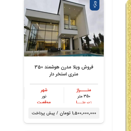
ویژه
فروش ویلا مدرن هوشمند 350
متری استخر دار
متــــراژ
شهر
350 متر
نور
زیر بنـــا
موقعیت
300 متر
جنگلی
1,500,000,000 تومان /
پیش پرداخت