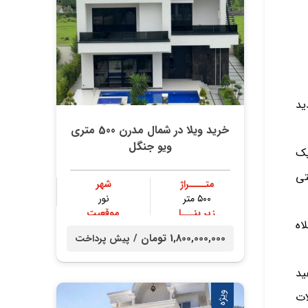
ید
خرید ویلا در شمال مدرن 500 متری
ویو جنگل
یک
تی
متــــراژ
شهر
۵۰۰ متر
نور
زیر بنـــا
موقعیت
اه
۴۰۰ متر
جنگلی
1,800,000,000 تومان /
پیش پرداخت
ید
ات
ویژه