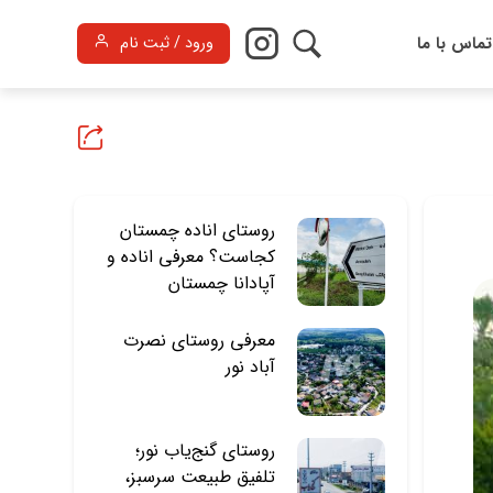
تماس با ما
ورود / ثبت نام
روستای اناده چمستان
کجاست؟ معرفی اناده و
آپادانا چمستان
معرفی روستای نصرت
آباد نور
روستای گنج‌یاب نور؛
تلفیق طبیعت سرسبز،