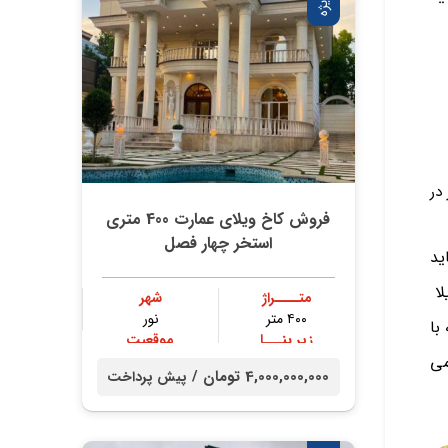
ویژه
در
فروش کاخ ویلای عمارت 400 متری
استخر چهار فصل
ید
لا
متــــراژ
شهر
۴۰۰ متر
نور
با
زیر بنـــا
موقعیت
می
۳۰۰ متر
جنگلی
4,000,000,000 تومان /
پیش پرداخت