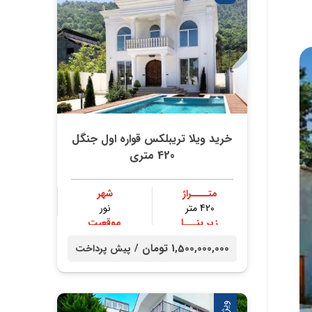
خرید ویلا تریبلکس قواره اول جنگل
420 متری
متــــراژ
شهر
420 متر
نور
زیر بنـــا
موقعیت
300 متر
جنگلی
1,500,000,000 تومان /
پیش پرداخت
ویژه