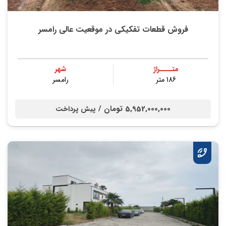
فروش قطعات تفکیکی در موقعیت عالی رامسر
متــــراژ
شهر
186 متر
رامسر
5,952,000,000 تومان /
پیش پرداخت