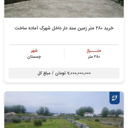
خريد ۲۸۰ متر زمین سند دار داخل شهرک آماده ساخت
متــــراژ
شهر
280 متر
چمستان
7,000,000,000 تومان /
مبلغ کل