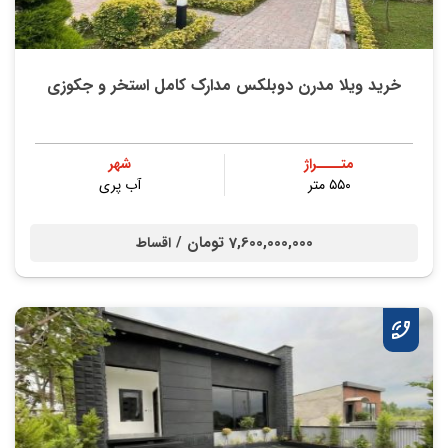
خرید ویلا مدرن دوبلکس مدارک کامل استخر و جکوزی
متــــراژ
شهر
۵۵۰ متر
آب پری
7,600,000,000 تومان /
اقساط