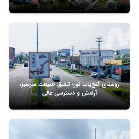
روستای گنج‌یاب نور؛ تلفیق طبیعت سرسبز،
آرامش و دسترسی عالی