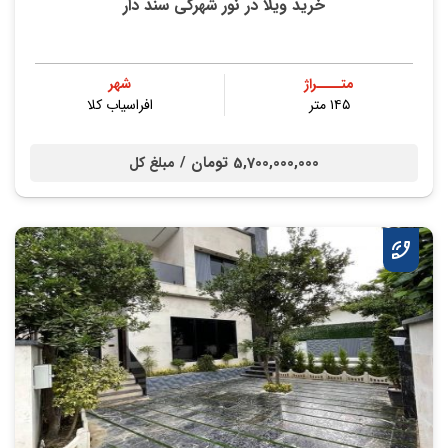
خرید ویلا در نور شهرکی سند دار
متــــراژ
شهر
۱۴۵ متر
افراسیاب کلا
5,700,000,000 تومان /
مبلغ کل