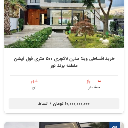
خرید اقساطی ویلا مدرن لاکچری ۵۰۰ متری فول آپشن
منطقه برند نور
متــــراژ
شهر
۵۰۰ متر
نور
10,000,000,000 تومان /
اقساط