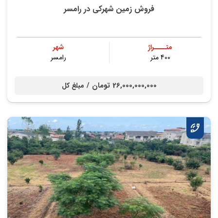
فروش زمین شهرکی در رامسر
متــــراژ
شهر
400 متر
رامسر
26,000,000,000 تومان /
مبلغ کل