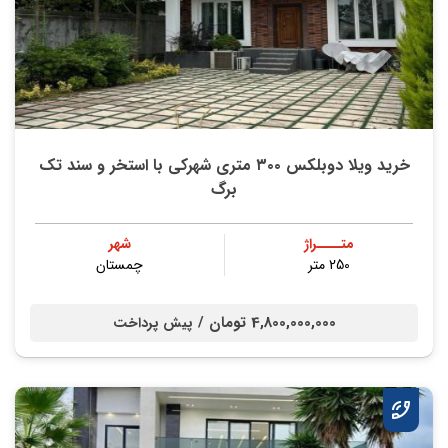
خريد ویلا دوبلکس ۳۰۰ متری شهركي با استخر و سند تك
برگ
متــــراژ
شهر
250 متر
چمستان
4,800,000,000 تومان /
پیش پرداخت