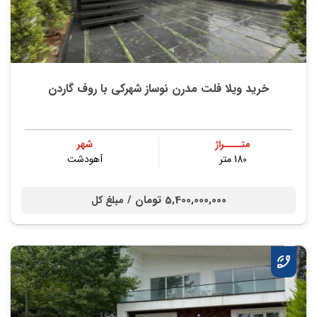
خريد ویلا فلت مدرن نوساز شهركي با روف گاردن
متــــراژ
شهر
180 متر
آهودشت
5,400,000,000 تومان /
مبلغ کل