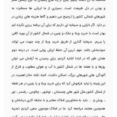
مختلف به آن دست یابیم. یکی از راه های رسیدن به این آرامش سفر
و بودن در دل طبیعت است. بسیاری از ما ایرانی ها مسافرت به
شهرهای شمالی کشور را ترجیح می دهیم و گاها هزینه های زیادی در
بر دارد. اگر دارایی و سرمایه ای داریم که برای آن برنامه ریزی نکرده ایم
بهتر است با خرید ویلا و ملک و زمین در شمال کشور از آن بهره کافی
را ببریم. سرمایه گذاری از طریق خرید ویلا از چند جهت می تواند
سودبخش باشد. مهم ترین آن حفظ ارزش پولی است. در درجه دوم
همان طور که در ابتدا اشاره کردیم برای رسیدن به آرامش می توان
روزها و یا هفته ها در شمال کشور با آب و هوای مطلوب و فارغ از
آلودگی های شهرهای بزرگ، اسکان داشت. البته نکته حائز اهمیت در
این زمینه را نباید فراموش کرد که برای خرید ویلا و یا زمین در هر نقطه
از شمال کشور مثل شهر های چمستان ، نوشهر ، چالوس ، رامسر ، نور
، رویان و ... باید به مشاورین املاک معتبر و با سابقه کاری درخشان و
همچنین معتمد مراجعه کرد. ما در املاک موسوی سعی کردیم تجربه