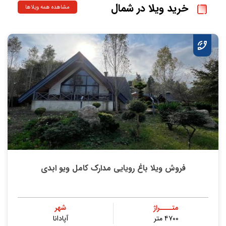
خرید ویلا در شمال
مشاهده همه ویلاها
فروش ویلا باغ رویایی مدارک کامل ویو ابدی
متــــراژ
شهر
۴۷۰۰ متر
آپادانا