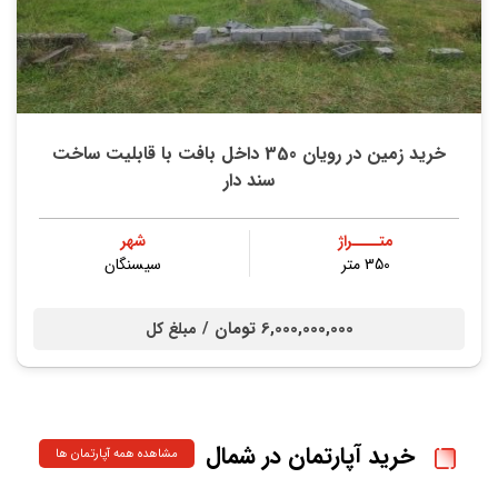
خرید زمین در رویان 350 داخل بافت با قابلیت ساخت
سند دار
متــــراژ
شهر
350 متر
سیسنگان
6,000,000,000 تومان /
مبلغ کل
خرید آپارتمان در شمال
مشاهده همه آپارتمان ها