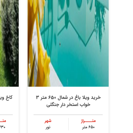
خرید ویلا باغ در شمال 650 متر 3
کاخ ویلا 730 متر استخر دا
خواب استخر دار جنگلی
متــــراژ
شهر
متــ
۶۵۰ متر
نور
۷۳۰ مت