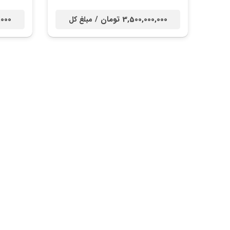
3,500,000,000 تومان /
00,000
مبلغ کل