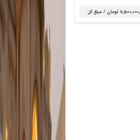
7,500,0 تومان /
مبلغ کل