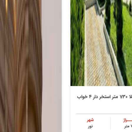
ر 4 خواب
ــراژ
شهر
ر
نور