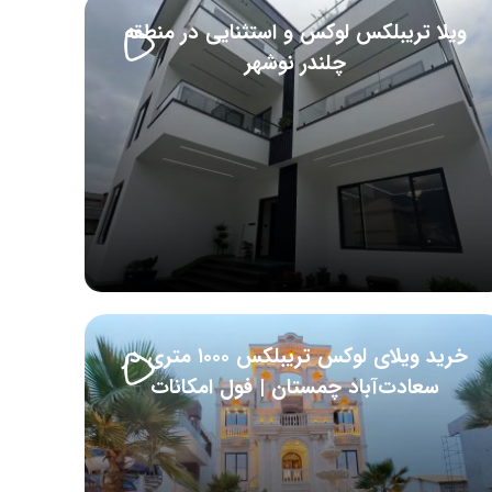
ویلا تریبلکس لوکس و استثنایی در منطقه
چلندر نوشهر
خرید ویلای لوکس تریبلکس ۱۰۰۰ متری در
سعادت‌آباد چمستان | فول امکانات