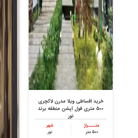
خرید اقساطی ویلا مدرن لاکچری
۵۰۰ متری فول آپشن منطقه برند
نور
متــــراژ
شهر
۵۰۰ متر
نور