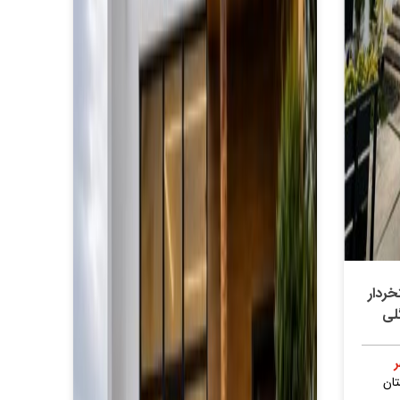
ردار
لی
ان