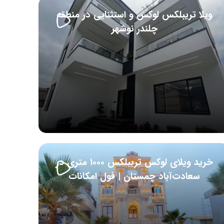
ویلا تریبلکس لوکس و استثنایی در منطقه
چلندر نوشهر
خرید ویلای لوکس تریبلکس ۱۰۰۰ متری در
سعادت‌آباد چمستان | فول امکانات