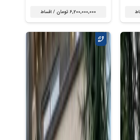
6,200,000,000 تومان /
اط
اقساط