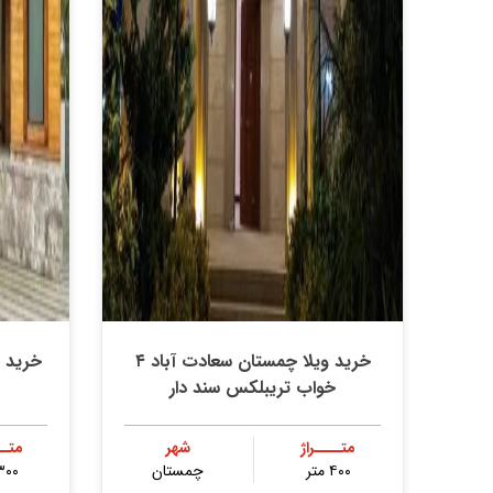
خرید ویلا چمستان سعادت آباد ۴
خرید 
خواب تریبلکس سند دار
متــــراژ
شهر
متــ
۴۰۰ متر
چمستان
۳۰۰ مت