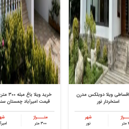
اقساطی ویلا دوبلکس مدرن
خرید ویلا باغ م
استخردار نور
قیمت امیرآباد چمستان سند 
ــراژ
شهر
متــــراژ
شهر
ر
نور
۳۰۰ متر
امیرآ