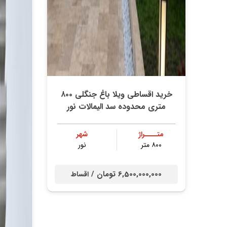
خرید اقساطی ویلا باغ جنگلی ۸۰۰
متری محدوده سد الیمالات نور
متــــراژ
شهر
۸۰۰ متر
نور
6,500,000,000 تومان /
اقساط