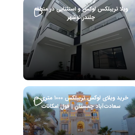
ویلا تریبلکس لوکس و استثنایی در منطقه
چلندر نوشهر
خرید ویلای لوکس تریبلکس ۱۰۰۰ متری در
سعادت‌آباد چمستان | فول امکانات