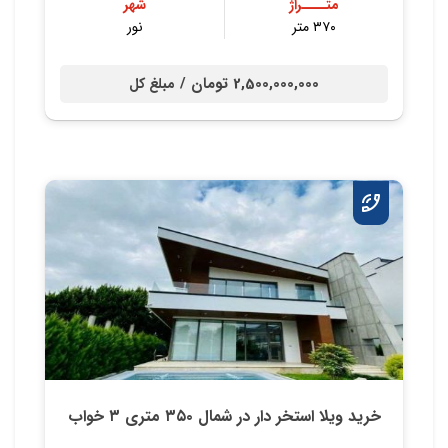
متــــراژ
شهر
۳۷۰ متر
نور
2,500,000,000 تومان /
مبلغ کل
خرید ویلا استخر دار در شمال ۳۵۰ متری ۳ خواب