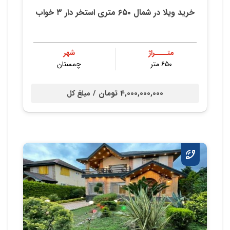
خرید ویلا در شمال ۶۵۰ متری استخر دار ۳ خواب
متــــراژ
شهر
۶۵۰ متر
چمستان
4,000,000,000 تومان /
مبلغ کل