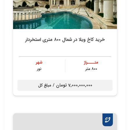
خرید کاخ ویلا در شمال ۸۰۰ متری استخردار
متــــراژ
شهر
۸۰۰ متر
نور
7,000,000,000 تومان /
مبلغ کل