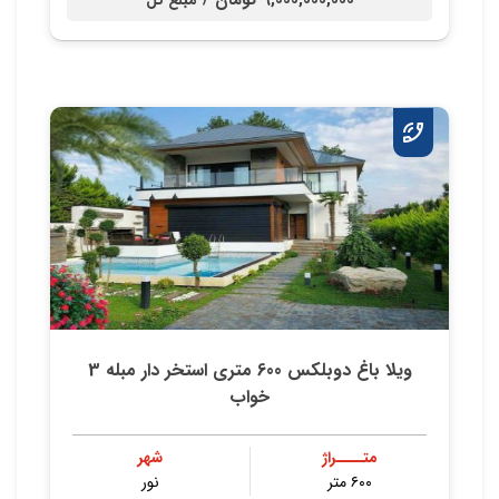
9,000,000,000 تومان /
مبلغ کل
ویلا باغ دوبلکس 600 متری استخر دار مبله 3
خواب
متــــراژ
شهر
۶۰۰ متر
نور