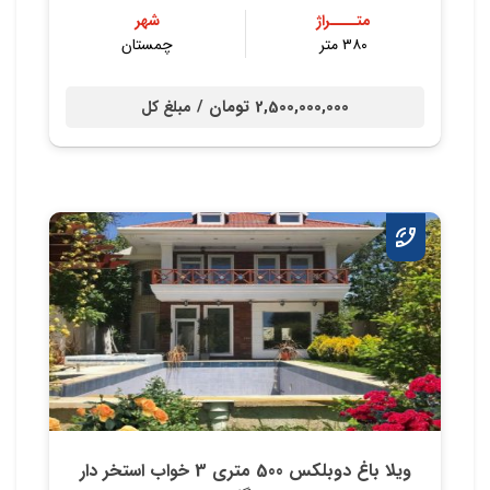
متــــراژ
شهر
۳۸۰ متر
چمستان
2,500,000,000 تومان /
مبلغ کل
ویلا باغ دوبلکس 500 متری 3 خواب استخر دار