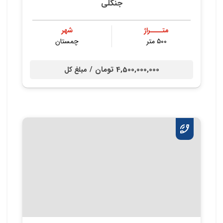
جنگلی
متــــراژ
شهر
۵۰۰ متر
چمستان
4,500,000,000 تومان /
مبلغ کل