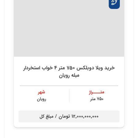
خرید ویلا دوبلکس 750 متر 4 خواب استخردار
مبله رویان
متــــراژ
شهر
۷۵۰ متر
رویان
12,000,000,000 تومان /
مبلغ کل