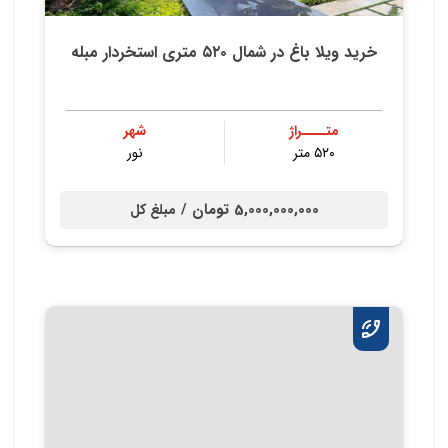
خرید ویلا باغ در شمال ۵۲۰ متری استخردار مبله
متــــراژ
شهر
۵۲۰ متر
نور
5,000,000,000 تومان /
مبلغ کل