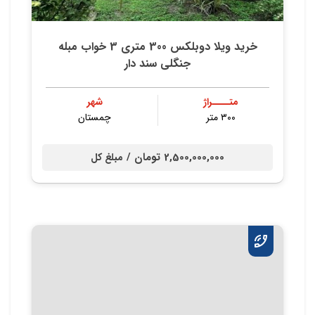
خرید ویلا دوبلکس 300 متری 3 خواب مبله
جنگلی سند دار
متــــراژ
شهر
۳۰۰ متر
چمستان
2,500,000,000 تومان /
مبلغ کل