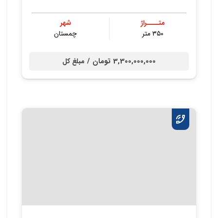
متــــراژ
شهر
۳۵۰ متر
چمستان
3,300,000,000 تومان /
مبلغ کل