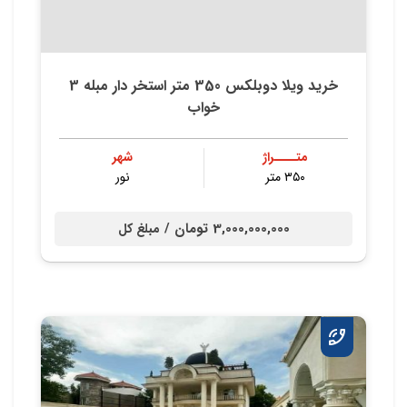
خرید ویلا دوبلکس 350 متر استخر دار مبله 3
خواب
متــــراژ
شهر
۳۵۰ متر
نور
3,000,000,000 تومان /
مبلغ کل