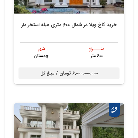
خرید کاخ ویلا در شمال ۶۰۰ متری مبله استخر دار
متــــراژ
شهر
۶۰۰ متر
چمستان
6,000,000,000 تومان /
مبلغ کل