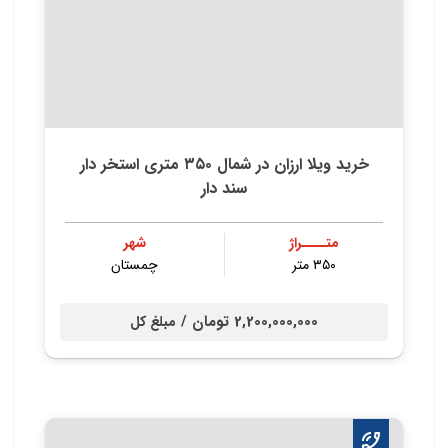
خرید ویلا ارزان در شمال ۳۵۰ متری استخر دار
سند دار
متــــراژ
شهر
۳۵۰ متر
چمستان
2,200,000,000 تومان /
مبلغ کل