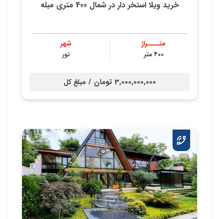
خرید ویلا استخر دار در شمال 400 متری مبله
متــــراژ
شهر
۴۰۰ متر
نور
3,000,000,000 تومان /
مبلغ کل