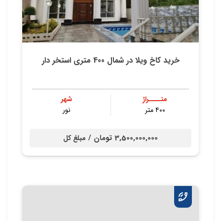
خرید کاخ ویلا در شمال 400 متری استخر دار
متــــراژ
شهر
۴۰۰ متر
نور
3,500,000,000 تومان /
مبلغ کل