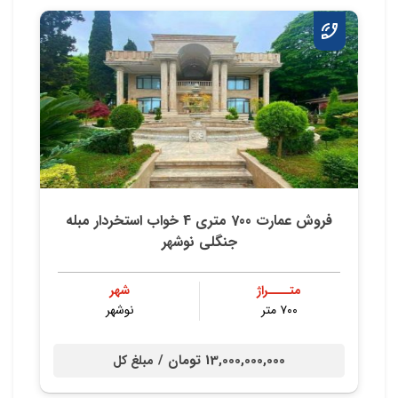
فروش عمارت 700 متری 4 خواب استخردار مبله
جنگلی نوشهر
متــــراژ
شهر
۷۰۰ متر
نوشهر
13,000,000,000 تومان /
مبلغ کل