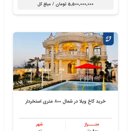
5,500,000,000 تومان /
مبلغ کل
خرید کاخ ویلا در شمال ۸۰۰ متری استخردار
متــــراژ
شهر
۸۰۰ متر
نور