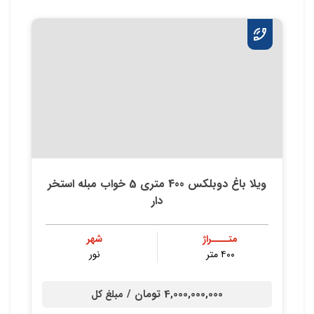
ویلا باغ دوبلکس 400 متری 5 خواب مبله استخر
دار
متــــراژ
شهر
۴۰۰ متر
نور
4,000,000,000 تومان /
مبلغ کل