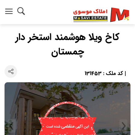
کاخ ویلا هوشمند استخر دار
چمستان
| کد ملک : 131453