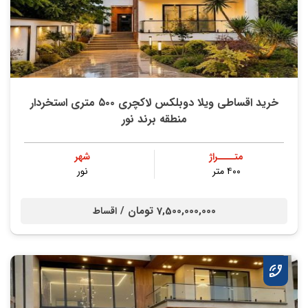
خرید اقساطی ویلا دوبلکس لاکچری ۵۰۰ متری استخردار
منطقه برند نور
متــــراژ
شهر
۴۰۰ متر
نور
7,500,000,000 تومان /
اقساط