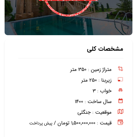
مشخصات کلی
متراژ زمین :
350 متر
زیربنا :
250 متر
خواب :
3
سال ساخت :
1400
موقعیت :
جنگلی
قیمت : 1,500,000,000 تومان /
پیش پرداخت