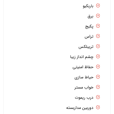
باربکیو
برق
پکیج
تراس
تریبلکس
چشم انداز زیبا
حفاظ امنیتی
حیاط سازی
خواب مستر
درب ریموت
دوربین مداربسته