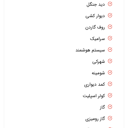
دید جنگل
دیوار کشی
روف گاردن
سرامیک
سیستم هوشمند
شهرکی
شومینه
کمد دیواری
کولر اسپلیت
گاز
گاز رومیزی