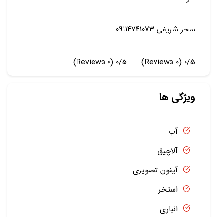
سحر شریفی 09114741073
(0 Reviews)
0/5
(0 Reviews)
0/5
ویژگی ها
آب
آلاچیق
آیفون تصویری
استخر
انباری