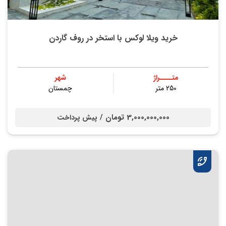
خرید ویلا لوکس با استخر در روف گاردن
متــــراژ
شهر
250 متر
چمستان
3,000,000,000 تومان /
پیش پرداخت