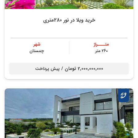
خرید ویلا در نور 280متری
متــــراژ
شهر
260 متر
چمستان
2,000,000,000 تومان /
پیش پرداخت