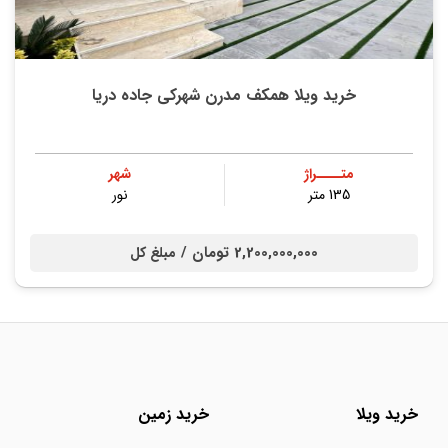
خرید ویلا همکف مدرن شهرکی جاده دریا
متــــراژ
شهر
135 متر
نور
2,200,000,000 تومان /
مبلغ کل
خرید ویلا
خرید زمین