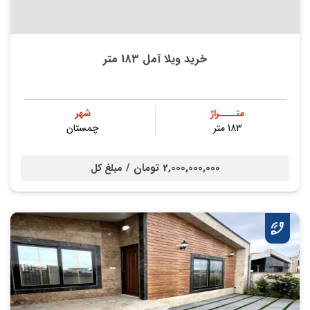
خرید ویلا آمل 183 متر
متــــراژ
شهر
183 متر
چمستان
2,000,000,000 تومان /
مبلغ کل