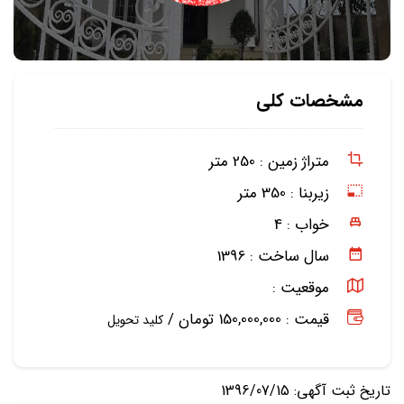
مشخصات کلی
متراژ زمین :
250 متر
زیربنا :
350 متر
خواب :
4
سال ساخت :
1396
موقعیت :
قیمت : 150,000,000 تومان /
کلید تحویل
تاریخ ثبت آگهی: 1396/07/15