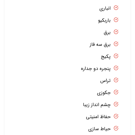
انباری
باربکیو
برق
برق سه فاز
پکیج
پنجره دو جداره
تراس
جکوزی
چشم انداز زیبا
حفاظ امنیتی
حیاط سازی