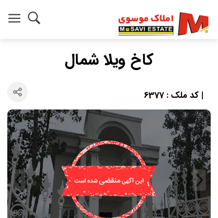
کاخ ویلا شمال
| کد ملک : 6377