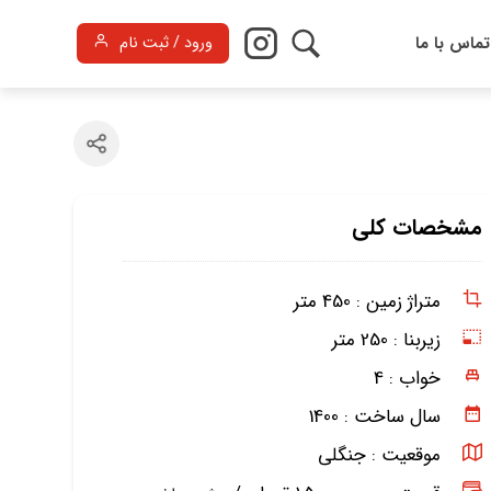
تماس با ما
ورود / ثبت نام
مشخصات کلی
متراژ زمین :
450 متر
زیربنا :
250 متر
خواب :
4
سال ساخت :
1400
موقعیت :
جنگلی