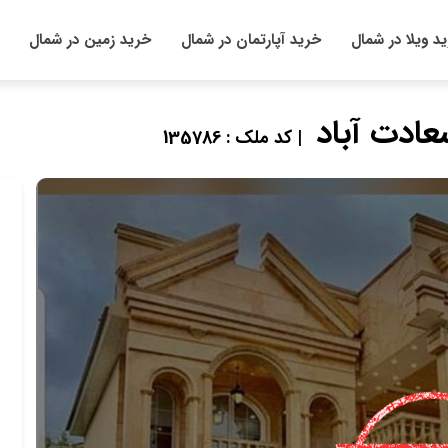
د ویلا در شمال
خرید آپارتمان در شمال
خرید زمین در شمال
عادت آباد
| کد ملک : 135786