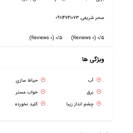
سحر شریفی 09114741073
(0 Reviews)
0/5
(0 Reviews)
0/5
ویژگی ها
آب
حیاط سازی
برق
خواب مستر
چشم انداز زیبا
کلید نخورده