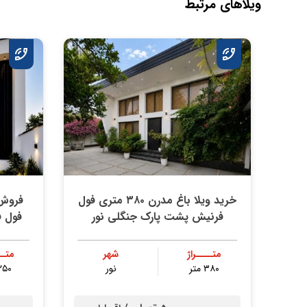
ویلاهای مرتبط
خرید ویلا باغ مدرن ۳۸۰ متری فول
فرنیش پشت پارک جنگلی نور
فول 
متــــراژ
شهر
متــ
۳۸۰ متر
نور
۲۵۰ مت