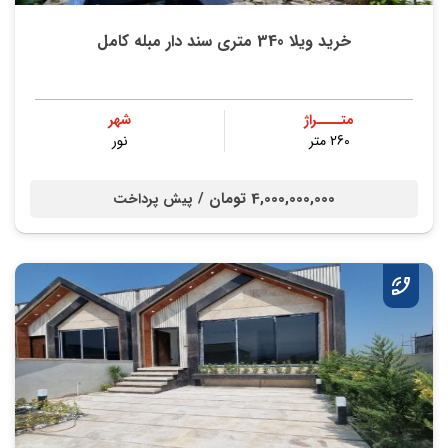
خرید ویلا 340 متری سند دار مبله کامل
متــــراژ
شهر
260 متر
نور
4,000,000,000 تومان /
پیش پرداخت