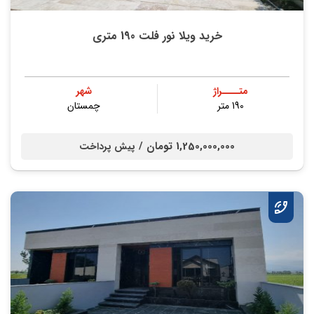
خرید ویلا نور فلت 190 متری
متــــراژ
شهر
190 متر
چمستان
1,250,000,000 تومان /
پیش پرداخت