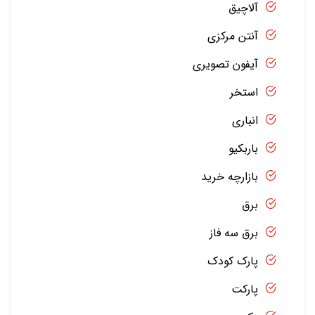
آلاچیق
آنتن مرکزی
آیفون تصویری
استخر
انباری
باربکیو
بازارچه خرید
برق
برق سه فاز
پارک کودک
پارکت