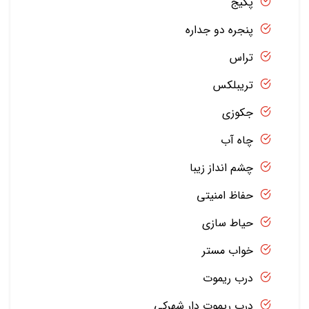
پکیج
پنجره دو جداره
تراس
تریبلکس
جکوزی
چاه آب
چشم انداز زیبا
حفاظ امنیتی
حیاط سازی
خواب مستر
درب ریموت
درب ریموت دار شهرکی