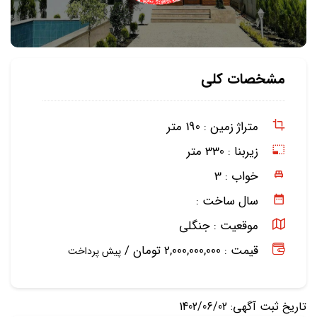
مشخصات کلی
متراژ زمین :
190 متر
زیربنا :
330 متر
خواب :
3
سال ساخت :
موقعیت :
جنگلی
قیمت : 2,000,000,000 تومان /
پیش پرداخت
تاریخ ثبت آگهی: 1402/06/02