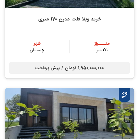
خرید ویلا فلت مدرن 170 متری
متــــراژ
شهر
170 متر
چمستان
1,950,000,000 تومان /
پیش پرداخت