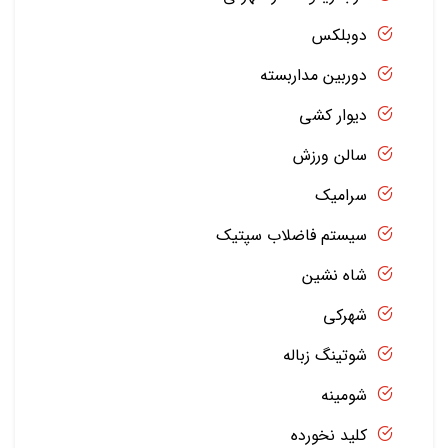
دوبلکس
دوربین مداربسته
دیوار کشی
سالن ورزش
سرامیک
سیستم فاضلاب سپتیک
شاه نشین
شهرکی
شوتینگ زباله
شومینه
کلید نخورده