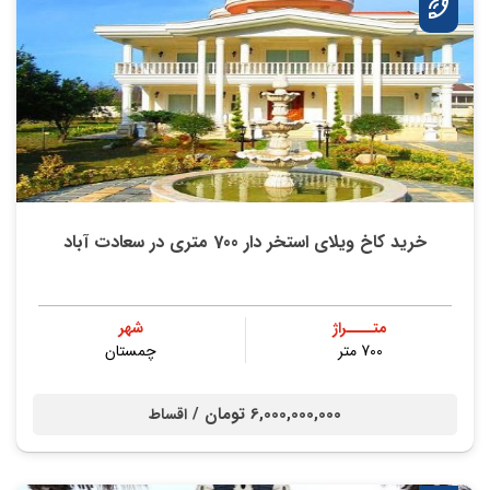
خرید کاخ ویلای استخر دار 700 متری در سعادت آباد
متــــراژ
شهر
700 متر
چمستان
6,000,000,000 تومان /
اقساط