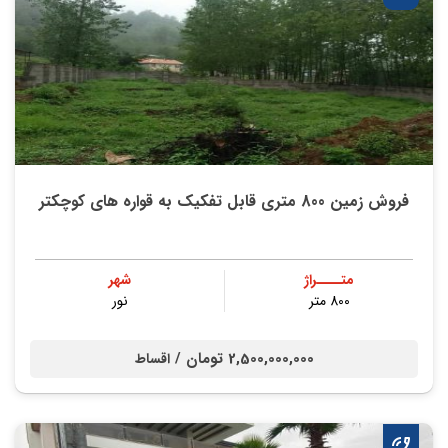
فروش زمین 800 متری قابل تفکیک به قواره های کوچکتر
متــــراژ
شهر
800 متر
نور
2,500,000,000 تومان /
اقساط