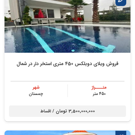
فروش ویلای دوبلکس 450 متری استخر دار در شمال
متــــراژ
شهر
450 متر
چمستان
3,500,000,000 تومان /
اقساط