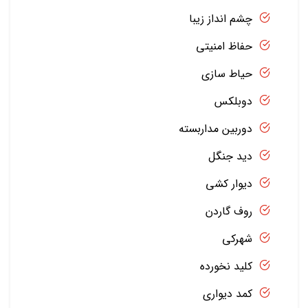
چشم انداز زیبا
حفاظ امنیتی
حیاط سازی
دوبلکس
دوربین مداربسته
دید جنگل
دیوار کشی
روف گاردن
شهرکی
کلید نخورده
کمد دیواری