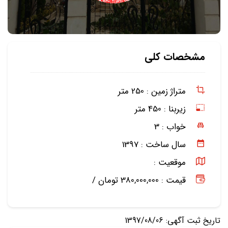
مشخصات کلی
متراژ زمین :
250 متر
زیربنا :
450 متر
خواب :
3
سال ساخت :
1397
موقعیت :
قیمت : 380,000,000 تومان /
تاریخ ثبت آگهی: 1397/08/06