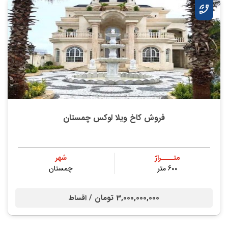
فروش کاخ ویلا لوکس چمستان
متــــراژ
شهر
600 متر
چمستان
3,000,000,000 تومان /
اقساط