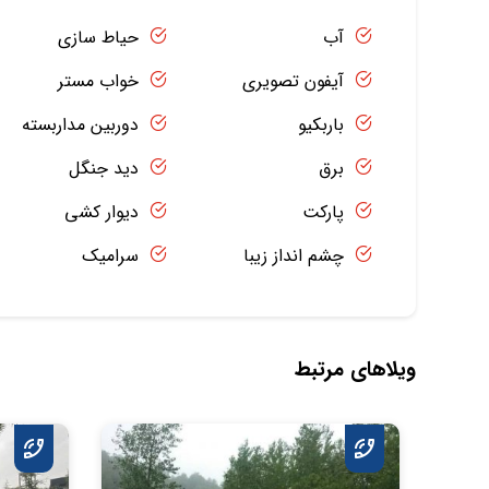
آب
حیاط سازی
آیفون تصویری
خواب مستر
باربکیو
دوربین مداربسته
برق
دید جنگل
پارکت
دیوار کشی
چشم انداز زیبا
سرامیک
ویلاهای مرتبط