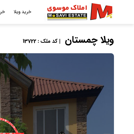
خرید ویلا
خری
ویلا چمستان
| کد ملک : 13722