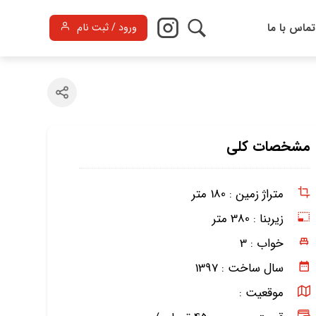
تماس با ما
ورود / ثبت نام
مشخصات کلی
متراژ زمین :
180 متر
زیربنا :
380 متر
خواب :
3
سال ساخت :
1397
موقعیت :