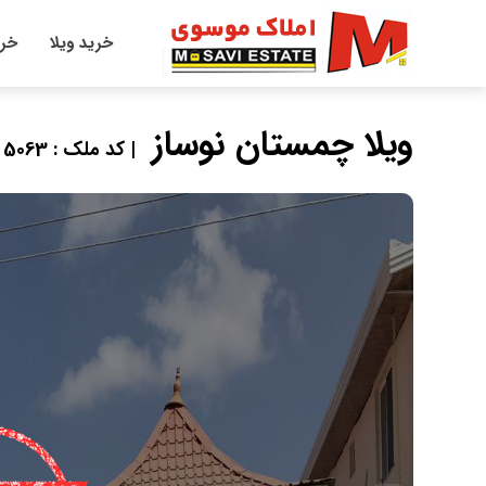
خرید ویلا
خری
ویلا چمستان نوساز
| کد ملک : 5063