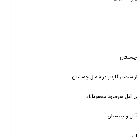
 چمستان
 سنددار گازدار در شمال چمستان
ن آمل سرخرود محموداباد
آمل و چمستان
ان