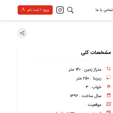
تماس با ما
ورود / ثبت نام
مشخصات کلی
متراژ زمین :
140 متر
زیربنا :
250 متر
خواب :
3
سال ساخت :
1396
موقعیت :