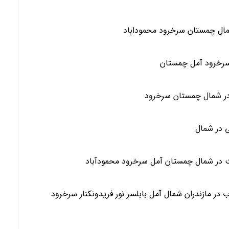
ی در شمال
ت در شمال چمستان آمل سرخرود محمودآباد
 دوبلکس و فلت(همکف) نوساز 2 دو خواب در مازندران شمال آمل بابلسر نور فریدونکنار سرخرود