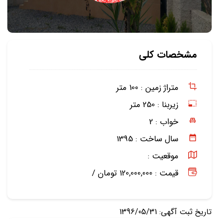
مشخصات کلی
متراژ زمین :
100 متر
زیربنا :
250 متر
خواب :
2
سال ساخت :
1395
موقعیت :
قیمت : 120,000,000 تومان /
تاریخ ثبت آگهی: 1396/05/31