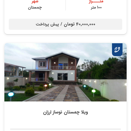
متــــراژ
شهر
100 متر
چمستان
40,000,000 تومان /
پیش پرداخت
ویلا چمستان نوساز ارزان