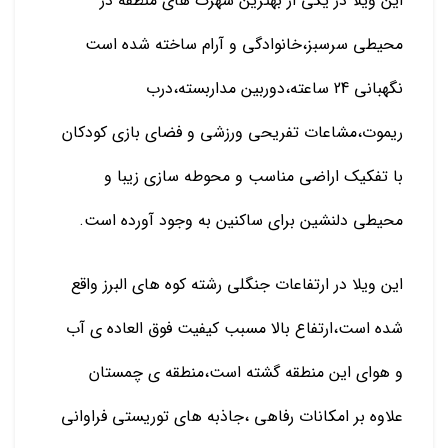
این ویلا در یکی از بهترین شهرک های منطقه در
محیطی سرسبز،خانوادگی و آرام ساخته شده است
نگهبانی 24 ساعته،دوربین مداربسته،درب
ریموت،مشاعات تفریحی ورزشی و فضای بازی کودکان
با تفکیک اراضی مناسب و محوطه سازی زیبا و
محیطی دلنشین برای ساکنین به وجود آورده است.
این ویلا در ارتفاعات جنگلی رشته کوه های البرز واقع
شده است،ارتفاع بالا مسبب کیفیت فوق العاده ی آب
و هوای این منطقه گشته است،منطقه ی چمستان
علاوه بر امکانات رفاهی ،جاذبه های توریستی فراوانی