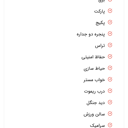
پارکت
پکیج
پنجره دو جداره
تراس
حفاظ امنیتی
حیاط سازی
خواب مستر
درب ریموت
دید جنگل
سالن ورزش
سرامیک