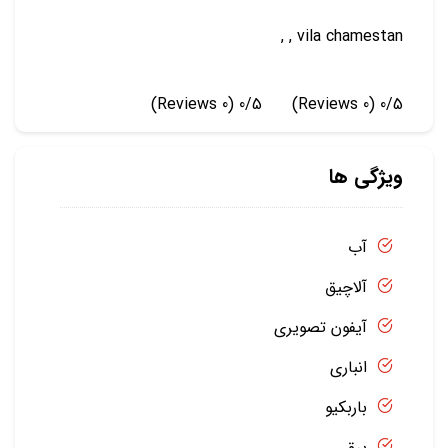
, vila chamestan ,
(0 Reviews)
0/5
(0 Reviews)
0/5
ویژگی ها
آب
آلاچیق
آیفون تصویری
انباری
باربکیو
برق