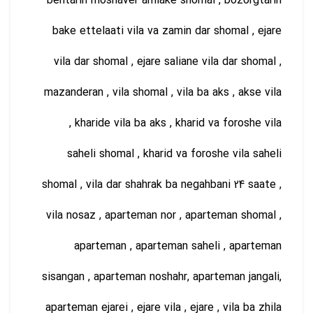
behtarin moshaver amlake shomal , bozorgtarin
bake ettelaati vila va zamin dar shomal , ejare
vila dar shomal , ejare saliane vila dar shomal ,
mazanderan , vila shomal , vila ba aks , akse vila
, kharide vila ba aks , kharid va foroshe vila
saheli shomal , kharid va foroshe vila saheli
shomal , vila dar shahrak ba negahbani 24 saate ,
vila nosaz , aparteman nor , aparteman shomal ,
aparteman , aparteman saheli , aparteman
sisangan , aparteman noshahr, aparteman jangali,
aparteman ejarei , ejare vila , ejare , vila ba zhila