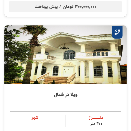
300,000,000 تومان /
پیش پرداخت
ویلا در شمال
متــــراژ
شهر
400 متر