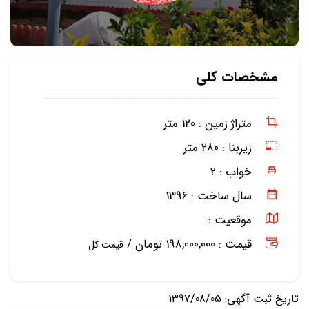
مشخصات کلی
متراژ زمین :
120 متر
زیربنا :
280 متر
خواب :
2
سال ساخت :
1396
موقعیت :
قیمت : 198,000,000 تومان /
قیمت کل
تاریخ ثبت آگهی: 1397/08/05