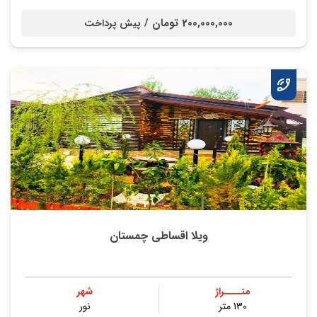
200,000,000 تومان /
پیش پرداخت
ویلا اقساطی چمستان
متــــراژ
شهر
130 متر
نور