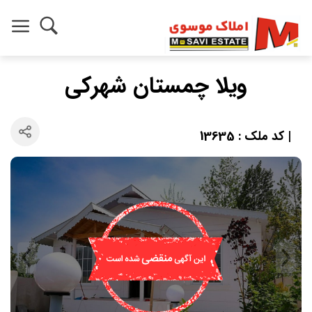
ویلا چمستان شهرکی
| کد ملک : 13635