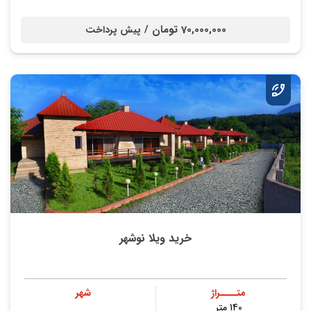
70,000,000 تومان /
پیش پرداخت
خرید ویلا نوشهر
متــــراژ
شهر
140 متر