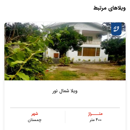
ویلاهای مرتبط
ویلا شمال نور
متــــراژ
شهر
400 متر
چمستان