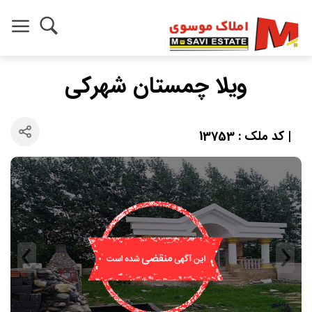
ویلا چمستان شهرکی
| کد ملک : 13753