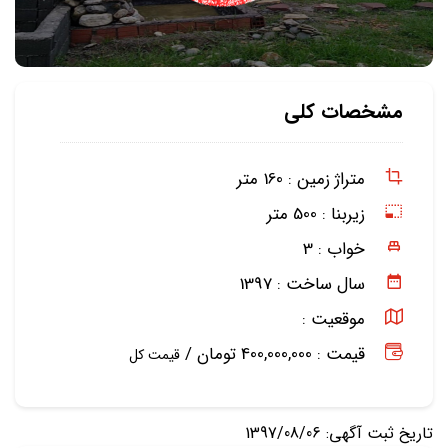
مشخصات کلی
متراژ زمین :
160 متر
زیربنا :
500 متر
خواب :
3
سال ساخت :
1397
موقعیت :
قیمت : 400,000,000 تومان /
قیمت کل
تاریخ ثبت آگهی: 1397/08/06