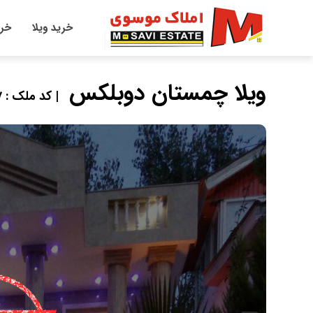
خرید ویلا
خری
ویلا چمستان دوبلکس
| کد ملک : 14487