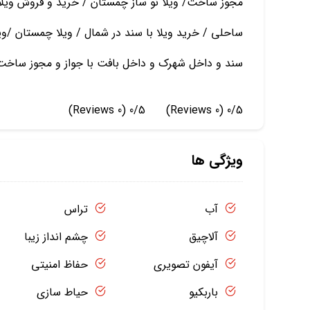
مجوز ساخت/ ویلا نو ساز چمستان / خرید و فروش ویلا
ساحلی / خرید ویلا با سند در شمال / ویلا چمستان /ویلا 
سند و داخل شهرک و داخل بافت با جواز و مجوز ساخت 
(0 Reviews)
0/5
(0 Reviews)
0/5
ویژگی ها
آب
تراس
آلاچیق
چشم انداز زیبا
آیفون تصویری
حفاظ امنیتی
باربکیو
حیاط سازی