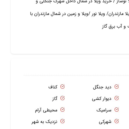
 نوساز / خرید ویلا در شمال داخل شهرک جنگلی و
مازندران/ ویلا نور /ویلا و زمین در شمال مازندران با
و آب برق گاز
دید جنگل
کناف
دیوار کشی
گاز
سرامیک
محیطی آرام
شهرکی
نزدیک به شهر