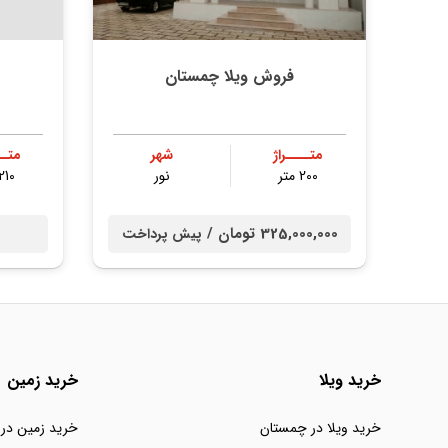
فروش ویلا چمستان
متــــراژ
شهر
متــ
200 متر
نور
210 متر
325,000,000 تومان /
پیش پرداخت
خرید ویلا
خرید زمین
خرید ویلا در چمستان
خرید زمین در