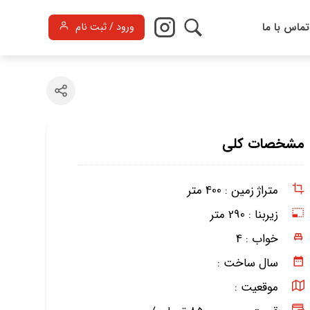
تماس با ما
ورود / ثبت نام
مشخصات کلی
متراژ زمین :
400 متر
زیربنا :
290 متر
خواب :
4
سال ساخت :
موقعیت :