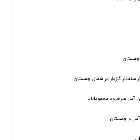
 چمستان
 سنددار گازدار در شمال چمستان
ن آمل سرخرود محموداباد
آمل و چمستان
ان