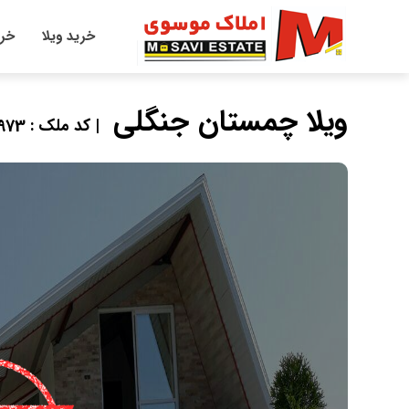
خرید ویلا
خری
ویلا چمستان جنگلی
| کد ملک : 4973