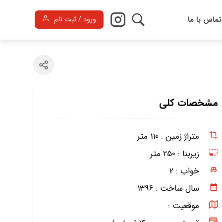
تماس با ما
ورود / ثبت نام
مشخصات کلی
متراژ زمین :
110 متر
زیربنا :
250 متر
خواب :
2
سال ساخت :
1396
موقعیت :