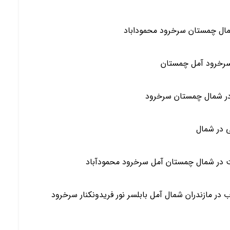
ی در شمال
ت در شمال چمستان آمل سرخرود محمودآباد
 دوبلکس و فلت(همکف) نوساز 2 دو خواب در مازندران شمال آمل بابلسر نور فریدونکنار سرخرود