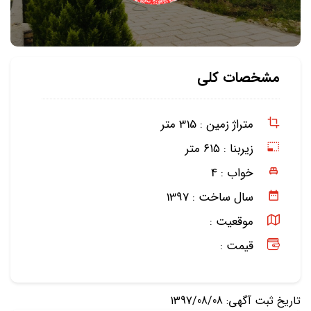
مشخصات کلی
متراژ زمین :
315 متر
زیربنا :
۶۱۵ متر
خواب :
4
سال ساخت :
1397
موقعیت :
قیمت :
تاریخ ثبت آگهی: 1397/08/08