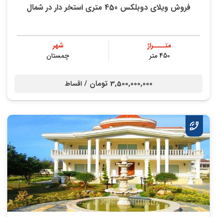
فروش ویلای دوبلکس 450 متری استخر دار در شمال
متــــراژ
شهر
450 متر
چمستان
3,500,000,000 تومان /
اقساط