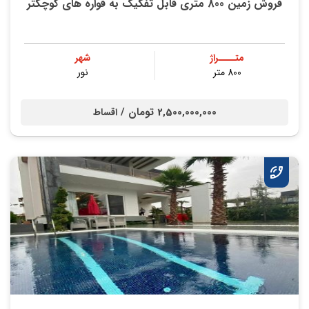
فروش زمین 800 متری قابل تفکیک به قواره های کوچکتر
متــــراژ
شهر
800 متر
نور
2,500,000,000 تومان /
اقساط