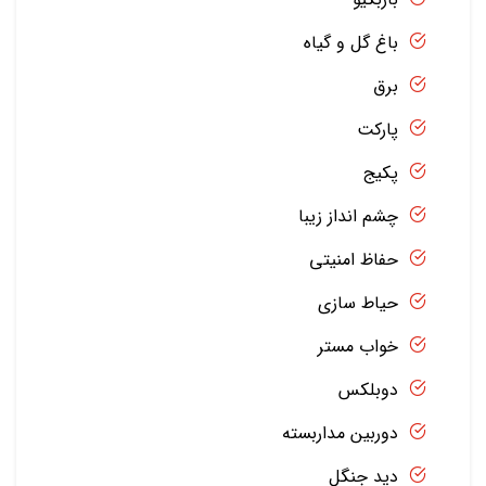
باغ گل و گیاه
برق
پارکت
پکیج
چشم انداز زیبا
حفاظ امنیتی
حیاط سازی
خواب مستر
دوبلکس
دوربین مداربسته
دید جنگل