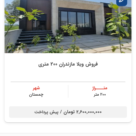
فروش ویلا مازندران 200 متری
متــــراژ
شهر
200 متر
چمستان
2,600,000,000 تومان /
پیش پرداخت