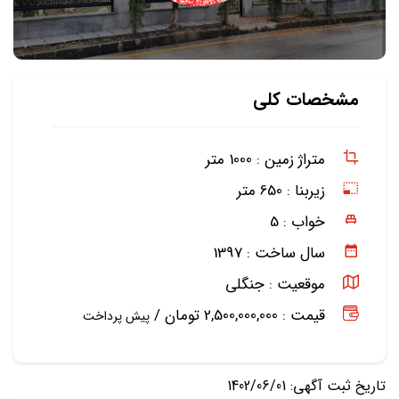
مشخصات کلی
متراژ زمین :
1000 متر
زیربنا :
650 متر
خواب :
5
سال ساخت :
1397
موقعیت :
جنگلی
قیمت : 2,500,000,000 تومان /
پیش پرداخت
تاریخ ثبت آگهی: 1402/06/01