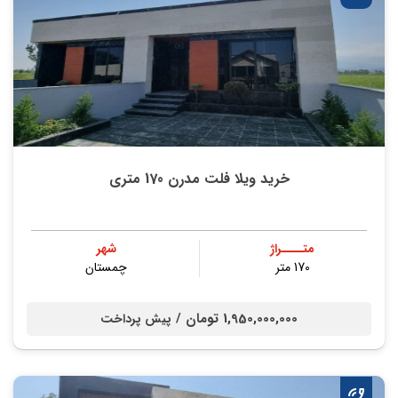
خرید ویلا فلت مدرن 170 متری
متــــراژ
شهر
170 متر
چمستان
1,950,000,000 تومان /
پیش پرداخت