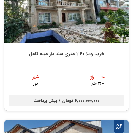
خرید ویلا 340 متری سند دار مبله کامل
متــــراژ
شهر
260 متر
نور
4,000,000,000 تومان /
پیش پرداخت