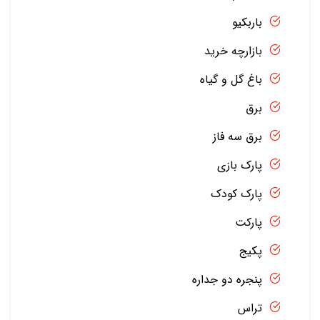
باربکیو
بازارچه خرید
باغ گل و گیاه
برق
برق سه فاز
پارک بازی
پارک کودک
پارکت
پکیج
پنجره دو جداره
تراس