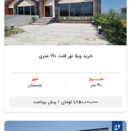
خرید ویلا نور فلت 190 متری
متــــراژ
شهر
190 متر
چمستان
1,250,000,000 تومان /
پیش پرداخت