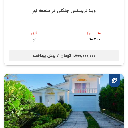
ویلا تریبلکس جنگلي در منطفه نور
متــــراژ
شهر
۳۰۰ متر
نور
1,700,000,000 تومان /
پیش پرداخت