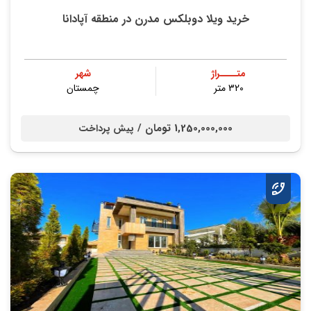
خرید ویلا دوبلکس مدرن در منطقه آپادانا
متــــراژ
شهر
320 متر
چمستان
1,250,000,000 تومان /
پیش پرداخت