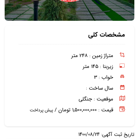
مشخصات کلی
متراژ زمین :
248 متر
زیربنا :
145 متر
خواب :
3
سال ساخت :
موقعیت :
جنگلی
قیمت : 1,500,000,000 تومان /
پیش پرداخت
تاریخ ثبت آگهی: 1400/08/24