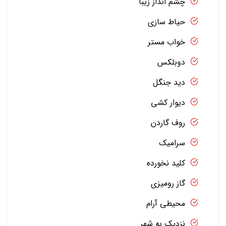
چشم انداز زیبا
حیاط سازی
خواب مستر
دوبلکس
دید جنگل
دیوار کشی
روف گاردن
سرامیک
کلید نخورده
گاز رومیزی
محیطی آرام
نزدیک به شهر