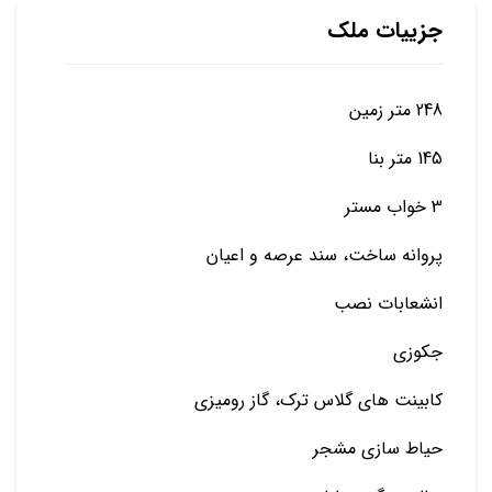
جزییات ملک
248 متر زمین
145 متر بنا
3 خواب مستر
پروانه‌ ساخت، سند عرصه و اعیان
انشعابات نصب
جكوزي
کابینت های گلاس ترک، گاز روميزي
حیاط سازي مشجر