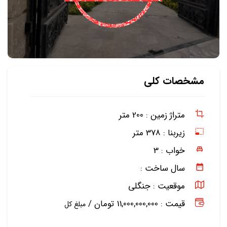
مشخصات کلی
متراژ زمین :
200 متر
زیربنا :
378 متر
خواب :
3
سال ساخت :
موقعیت :
جنگلی
قیمت : 11,000,000,000 تومان /
مبلغ کل