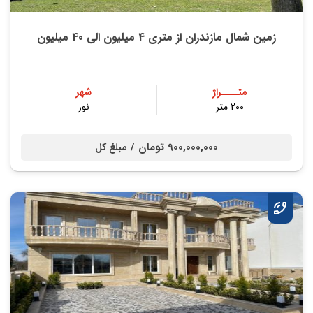
زمین شمال مازندران از متری 4 میلیون الی 40 میلیون
متــــراژ
شهر
200 متر
نور
900,000,000 تومان /
مبلغ کل