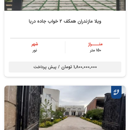
ویلا مازندران همکف 2 خواب جاده دریا
متــــراژ
شهر
150 متر
نور
1,800,000,000 تومان /
پیش پرداخت