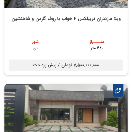
ویلا مازندران تریبلکس 4 خواب با روف گاردن و شاهنشین
متــــراژ
شهر
480 متر
نور
7,500,000,000 تومان /
پیش پرداخت