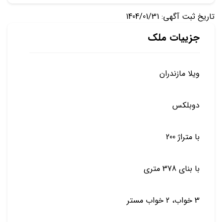
تاریخ ثبت آگهی: 1404/01/31
جزییات ملک
ویلا مازندران
دوبلکس
با متراژ 200
با بنای 378 متری
3 خواب، 2 خواب مستر