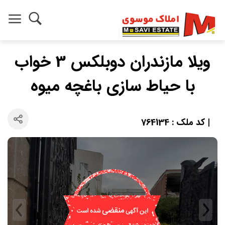
ویلا مازندران دوبلکس 3 خواب
با حیاط سازی باغچه میوه
| کد ملک : 764134