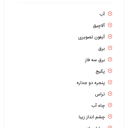
آب
آلاچیق
آیفون تصویری
برق
برق سه فاز
پکیج
پنجره دو جداره
تراس
چاه آب
چشم انداز زیبا