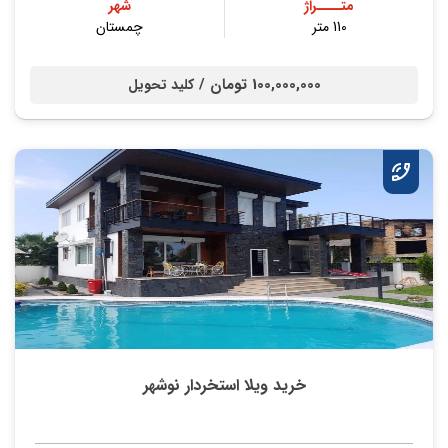
متــــراژ
شهر
110 متر
چمستان
100,000,000 تومان /
کلید تحویل
خرید ویلا استخردار نوشهر