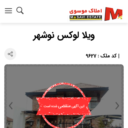
ویلا لوکس نوشهر
| کد ملک : 9627