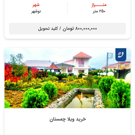
متــــراژ
شهر
250 متر
نوشهر
800,000,000 تومان /
کلید تحویل
خرید ویلا چمستان