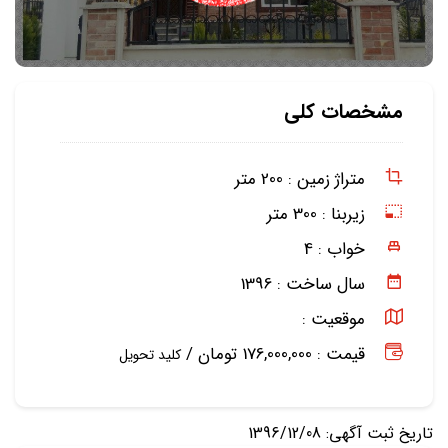
مشخصات کلی
متراژ زمین :
200 متر
زیربنا :
300 متر
خواب :
4
سال ساخت :
1396
موقعیت :
قیمت : 176,000,000 تومان /
کلید تحویل
تاریخ ثبت آگهی: 1396/12/08