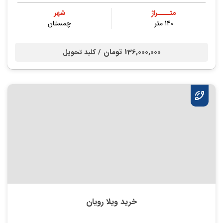
متــــراژ
شهر
140 متر
چمستان
136,000,000 تومان /
کلید تحویل
خرید ویلا رویان