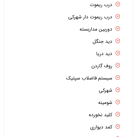
درب ریموت
درب ریموت دار شهرکی
دوربین مداربسته
دید جنگل
دید دریا
روف گاردن
سیستم فاضلاب سپتیک
شهرکی
شومینه
کلید نخورده
کمد دیواری