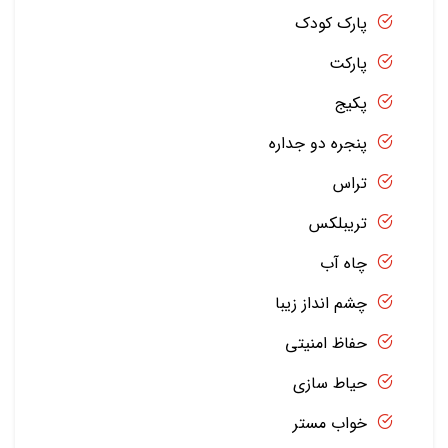
پارک کودک
پارکت
پکیج
پنجره دو جداره
تراس
تریبلکس
چاه آب
چشم انداز زیبا
حفاظ امنیتی
حیاط سازی
خواب مستر