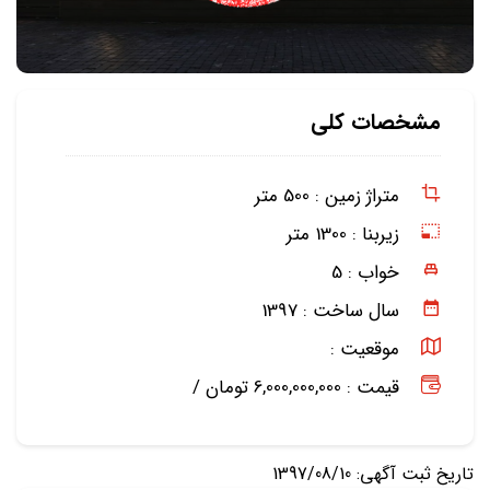
مشخصات کلی
متراژ زمین :
500 متر
زیربنا :
1300 متر
خواب :
5
سال ساخت :
1397
موقعیت :
قیمت : 6,000,000,000 تومان /
تاریخ ثبت آگهی: 1397/08/10