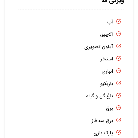
ویژگی ها
آب
آلاچیق
آیفون تصویری
استخر
انباری
باربکیو
باغ گل و گیاه
برق
برق سه فاز
پارک بازی