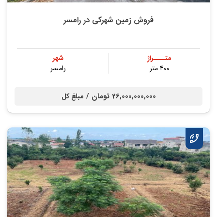
فروش زمین شهرکی در رامسر
متــــراژ
شهر
400 متر
رامسر
26,000,000,000 تومان /
مبلغ کل