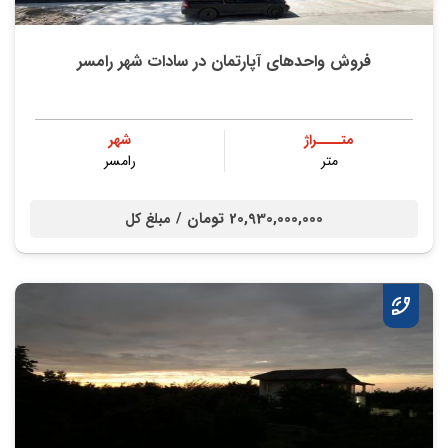
فروش واحدهای آپارتمان در سادات شهر رامسر
متــــراژ
شهر
متر
رامسر
20,930,000,000 تومان /
مبلغ کل