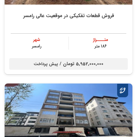
فروش قطعات تفکیکی در موقعیت عالی رامسر
متــــراژ
شهر
186 متر
رامسر
5,952,000,000 تومان /
پیش پرداخت