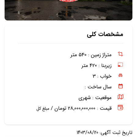
مشخصات کلی
متراژ زمین :
540 متر
زیربنا :
420 متر
خواب :
3
سال ساخت :
موقعیت :
شهری
قیمت : 28,000,000,000 تومان /
مبلغ کل
تاریخ ثبت آگهی: 1403/08/20