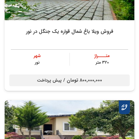
فروش ویلا باغ شمال قواره یک جنگل در نور
متــــراژ
شهر
320 متر
نور
800,000,000 تومان /
پیش پرداخت