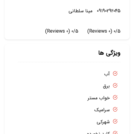
09190292045 مینا سلطانی
(0 Reviews)
0/5
(0 Reviews)
0/5
ویژگی ها
آب
برق
خواب مستر
سرامیک
شهرکی
کلید نخورده