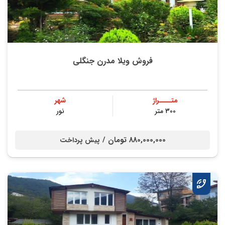
فروش ویلا مدرن جنگلی
متــــراژ
شهر
300 متر
نور
880,000,000 تومان /
پیش پرداخت