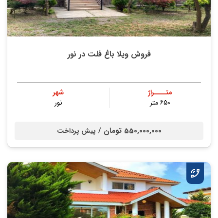
فروش ویلا باغ فلت در نور
متــــراژ
شهر
650 متر
نور
550,000,000 تومان /
پیش پرداخت