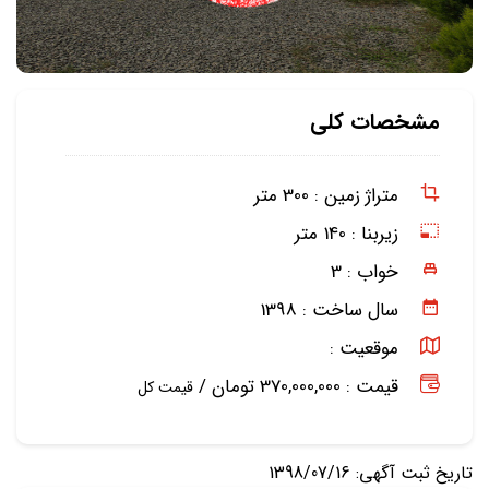
مشخصات کلی
متراژ زمین :
300 متر
زیربنا :
140 متر
خواب :
3
سال ساخت :
1398
موقعیت :
قیمت : 370,000,000 تومان /
قیمت کل
تاریخ ثبت آگهی: 1398/07/16