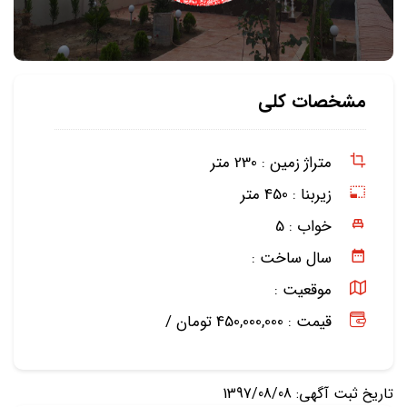
مشخصات کلی
متراژ زمین :
230 متر
زیربنا :
450 متر
خواب :
5
سال ساخت :
موقعیت :
قیمت : 450,000,000 تومان /
تاریخ ثبت آگهی: 1397/08/08