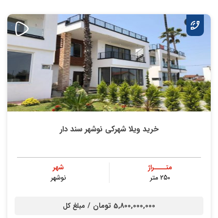
خرید ویلا شهرکی نوشهر سند دار
متــــراژ
شهر
250 متر
نوشهر
5,800,000,000 تومان /
مبلغ کل