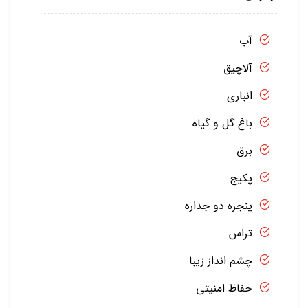
آب
آلاچیق
انباری
باغ گل و گیاه
برق
پکیج
پنجره دو جداره
تراس
چشم انداز زیبا
حفاظ امنیتی