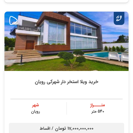
خرید ویلا استخر دار شهرکی رویان
متــــراژ
شهر
540 متر
رویان
17,000,000,000 تومان /
اقساط