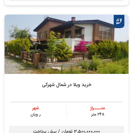
خرید ویلا در شمال شهرکی
متــــراژ
شهر
248 متر
ر ویان
3,500,000,000 تومان /
پیش پرداخت