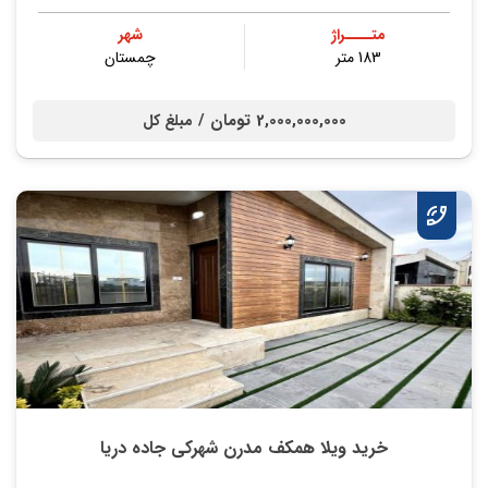
متــــراژ
شهر
183 متر
چمستان
2,000,000,000 تومان /
مبلغ کل
خرید ویلا همکف مدرن شهرکی جاده دریا