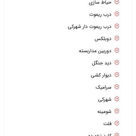
حیاط سازی
درب ریموت
درب ریموت دار شهرکی
دوبلکس
دوربین مداربسته
دید جنگل
دیوار کشی
سرامیک
شهرکی
شومینه
فلت
کلید نخورده