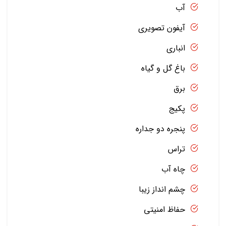
آب
آیفون تصویری
انباری
باغ گل و گیاه
برق
پکیج
پنجره دو جداره
تراس
چاه آب
چشم انداز زیبا
حفاظ امنیتی