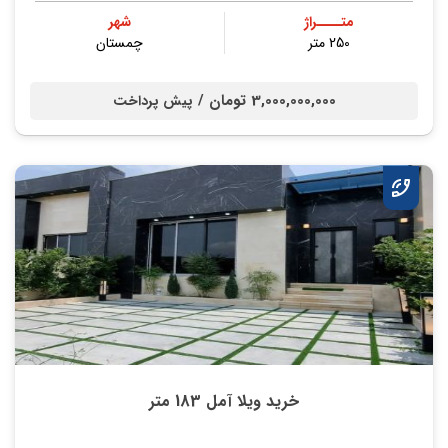
متــــراژ
شهر
250 متر
چمستان
3,000,000,000 تومان /
پیش پرداخت
خرید ویلا آمل 183 متر