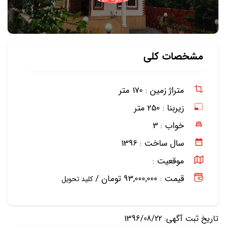
مشخصات کلی
متراژ زمین :
170 متر
زیربنا :
250 متر
خواب :
3
سال ساخت :
1396
موقعیت :
قیمت : 93,000,000 تومان /
کلید تحویل
تاریخ ثبت آگهی: 1396/08/22