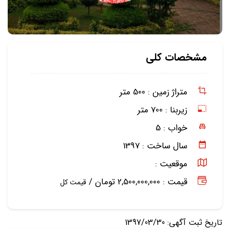
مشخصات کلی
متراژ زمین :
500 متر
زیربنا :
700 متر
خواب :
5
سال ساخت :
1397
موقعیت :
قیمت : 2,500,000,000 تومان /
قیمت کل
تاریخ ثبت آگهی: 1397/03/30