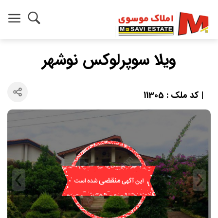
ویلا سوپرلوکس نوشهر
| کد ملک : 11305