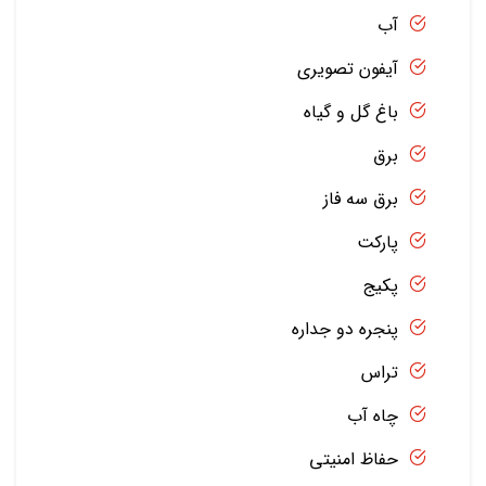
آب
آیفون تصویری
باغ گل و گیاه
برق
برق سه فاز
پارکت
پکیج
پنجره دو جداره
تراس
چاه آب
حفاظ امنیتی