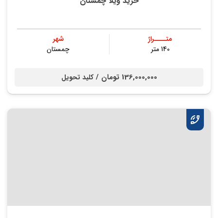
خرید ویلا چمستان
متــــراژ
شهر
140 متر
چمستان
136,000,000 تومان /
کلید تحویل