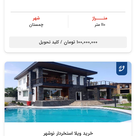
متــــراژ
شهر
110 متر
چمستان
100,000,000 تومان /
کلید تحویل
خرید ویلا استخردار نوشهر