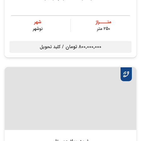
متــــراژ
شهر
250 متر
نوشهر
800,000,000 تومان /
کلید تحویل