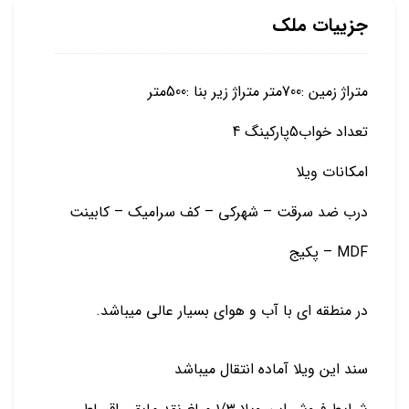
جزییات ملک
متراژ زمین :700متر متراژ زیر بنا :500متر
تعداد خواب5پارکینگ 4
امکانات ویلا
درب ضد سرقت – شهرکی – کف سرامیک – کابینت
MDF – پکیج
در منطقه ای با آب و هوای بسیار عالی میباشد.
سند این ویلا آماده انتقال میباشد