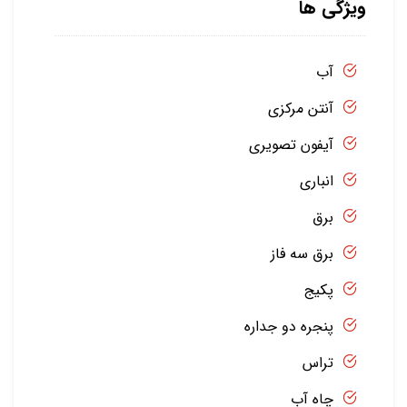
ویژگی ها
آب
آنتن مرکزی
آیفون تصویری
انباری
برق
برق سه فاز
پکیج
پنجره دو جداره
تراس
چاه آب