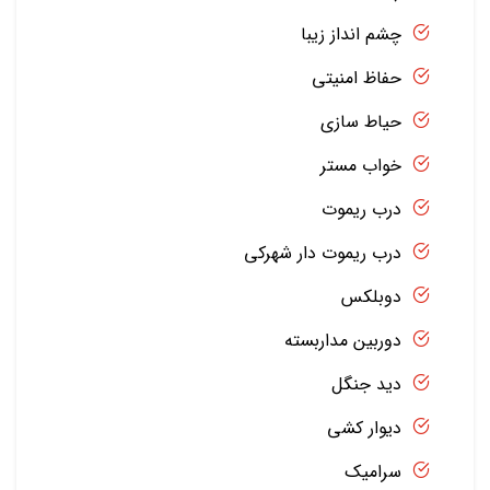
چشم انداز زیبا
حفاظ امنیتی
حیاط سازی
خواب مستر
درب ریموت
درب ریموت دار شهرکی
دوبلکس
دوربین مداربسته
دید جنگل
دیوار کشی
سرامیک