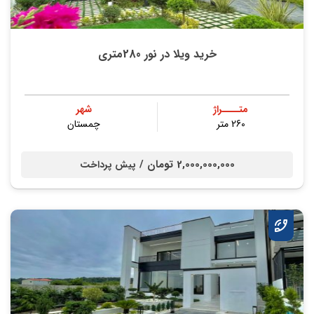
خرید ویلا در نور 280متری
متــــراژ
شهر
260 متر
چمستان
2,000,000,000 تومان /
پیش پرداخت