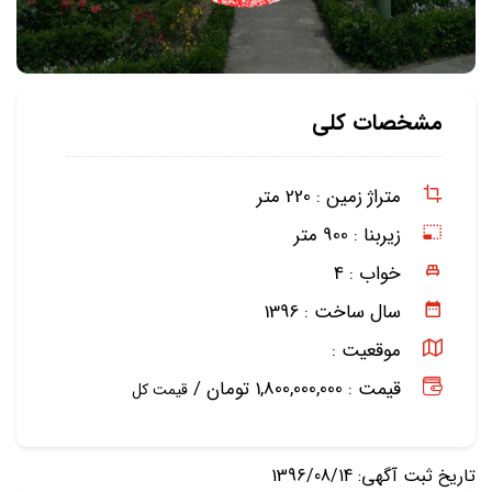
مشخصات کلی
متراژ زمین :
220 متر
زیربنا :
900 متر
خواب :
4
سال ساخت :
1396
موقعیت :
قیمت : 1,800,000,000 تومان /
قیمت کل
تاریخ ثبت آگهی: 1396/08/14