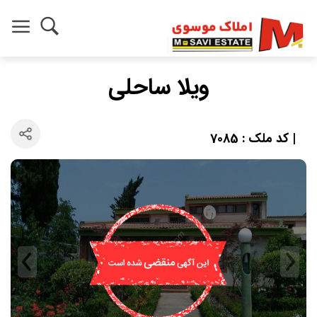
ویلا ساحلی
| کد ملک : 7085