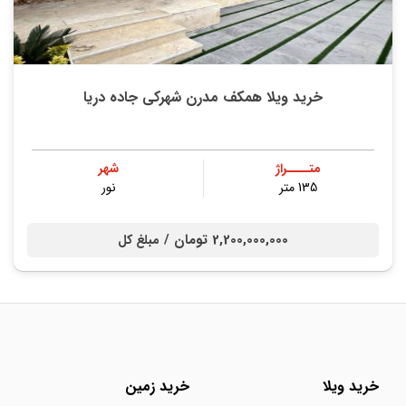
خرید ویلا همکف مدرن شهرکی جاده دریا
متــــراژ
شهر
135 متر
نور
2,200,000,000 تومان /
مبلغ کل
خرید ویلا
خرید زمین