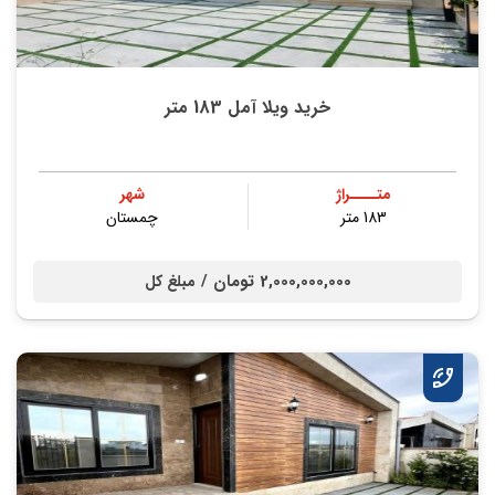
خرید ویلا آمل 183 متر
متــــراژ
شهر
183 متر
چمستان
2,000,000,000 تومان /
مبلغ کل