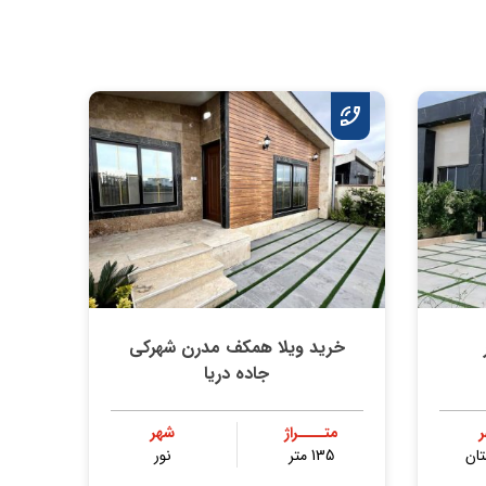
خرید ویلا همکف مدرن شهرکی
جاده دریا
متــــراژ
شهر
ان
135 متر
نور