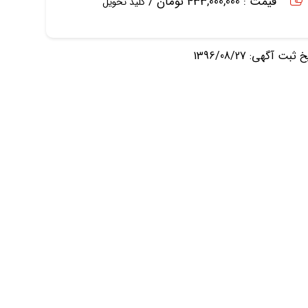
قیمت : 433,000,000 تومان /
کلید تحویل
ثبت آگهی: 1396/08/27