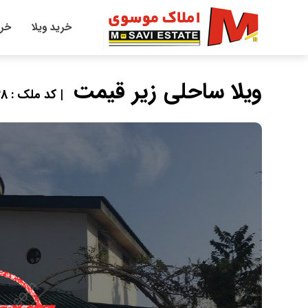
خرید ویلا
خری
ویلا ساحلی زیر قیمت
| کد ملک : 7538