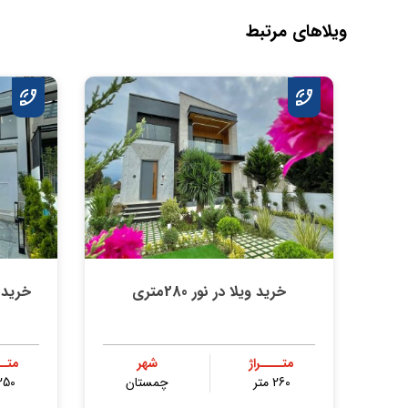
ویلاهای مرتبط
خرید ویلا در نور 280متری
خرید 
متــــراژ
شهر
متــ
260 متر
چمستان
250 مت