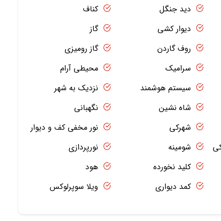
دید جنگل
کناف
دیوار کشی
گاز
روف گاردن
گاز رومیزی
سرامیک
محیطی آرام
سیستم هوشمند
نزدیک به شهر
شاه نشین
نگهبانی
شهرکی
نور مخفی کف و دیوار
کی
شومینه
نورپردازی
کلید نخورده
هود
کمد دیواری
ویلا سوپرلوکس