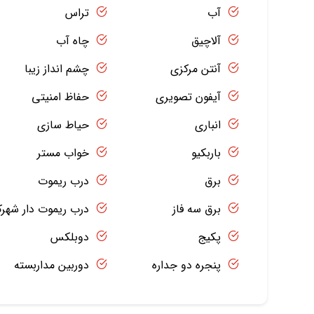
آب
تراس
آلاچیق
چاه آب
آنتن مرکزی
چشم انداز زیبا
آیفون تصویری
حفاظ امنیتی
انباری
حیاط سازی
باربکیو
خواب مستر
برق
درب ریموت
برق سه فاز
درب ریموت دار شهر
پکیج
دوبلکس
پنجره دو جداره
دوربین مداربسته