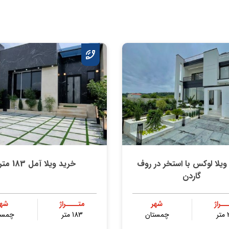
ویلا لوکس با استخر در روف
خرید ویلا آمل 183 متر
گاردن
ــراژ
شهر
متــــراژ
شهر
ر
چمستان
183 متر
چمست