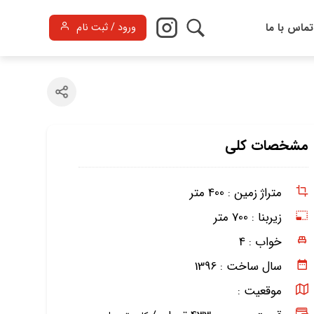
تماس با ما
ورود / ثبت نام
مشخصات کلی
متراژ زمین :
400 متر
زیربنا :
700 متر
خواب :
4
سال ساخت :
1396
موقعیت :