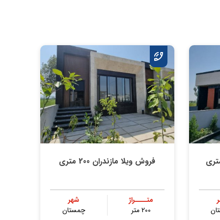
فروش ویلا مازندران 200 متری
متــــراژ
شهر
ان
200 متر
چمستان