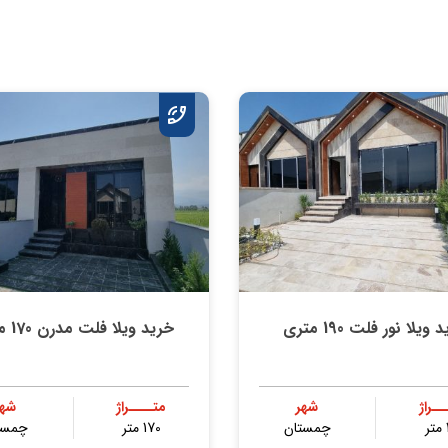
ویلا نور فلت 190 متری
خرید ویلا فلت مدرن 170 متری
ــراژ
شهر
متــــراژ
شهر
چمستان
170 متر
چمست