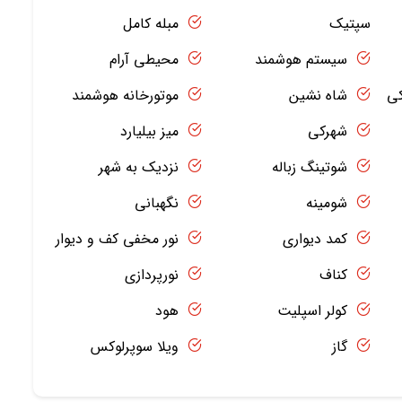
سپتیک
مبله کامل
سیستم هوشمند
محیطی آرام
کی
شاه نشین
موتورخانه هوشمند
شهرکی
میز بیلیارد
شوتینگ زباله
نزدیک به شهر
شومینه
نگهبانی
کمد دیواری
نور مخفی کف و دیوار
کناف
نورپردازی
کولر اسپلیت
هود
گاز
ویلا سوپرلوکس