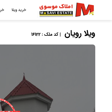
خرید ویلا
خری
ویلا رویان
| کد ملک : 16122