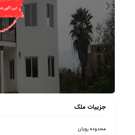
جزییات ملک
محدوده رویان