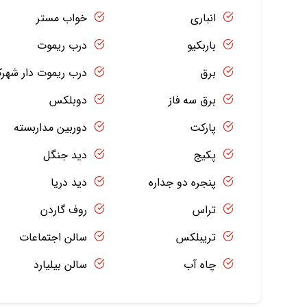
انباری
خواب مستر
باربکیو
درب ریموت
برق
درب ریموت دار شهر
برق سه فاز
دوبلکس
پارکت
دوربین مداربسته
پکیج
دید جنگل
پنجره دو جداره
دید دریا
تراس
روف گاردن
تریبلکس
سالن اجتماعات
چاه آب
سالن بیلیارد