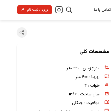
تماس با ما
ورود / ثبت نام
مشخصات کلی
متراژ زمین :
240 متر
زیربنا :
400 متر
خواب :
4
سال ساخت :
1396
موقعیت :
جنگلی