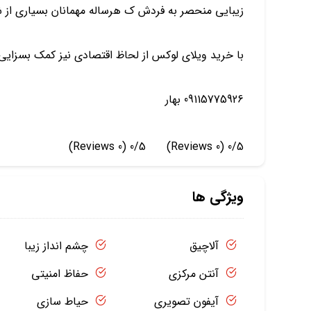
زیبایی منحصر به فردش ک هرساله مهمانان بسیاری از 
با خرید ویلای لوکس از لحاظ اقتصادی نیز کمک بسزایی
09115775926 بهار
(0 Reviews)
0/5
(0 Reviews)
0/5
ویژگی ها
آلاچیق
چشم انداز زیبا
آنتن مرکزی
حفاظ امنیتی
آیفون تصویری
حیاط سازی