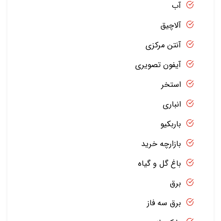
آب
آلاچیق
آنتن مرکزی
آیفون تصویری
استخر
انباری
باربکیو
بازارچه خرید
باغ گل و گیاه
برق
برق سه فاز