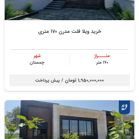
خرید ویلا فلت مدرن 170 متری
متــــراژ
شهر
170 متر
چمستان
1,950,000,000 تومان /
پیش پرداخت