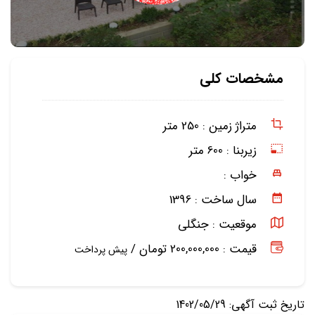
مشخصات کلی
متراژ زمین :
250 متر
زیربنا :
600 متر
خواب :
سال ساخت :
1396
موقعیت :
جنگلی
قیمت : 200,000,000 تومان /
پیش پرداخت
تاریخ ثبت آگهی: 1402/05/29