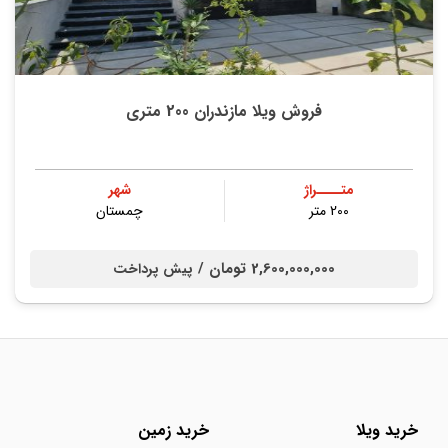
فروش ویلا مازندران 200 متری
متــــراژ
شهر
200 متر
چمستان
2,600,000,000 تومان /
پیش پرداخت
خرید ویلا
خرید زمین