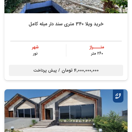
خرید ویلا 340 متری سند دار مبله کامل
متــــراژ
شهر
260 متر
نور
4,000,000,000 تومان /
پیش پرداخت