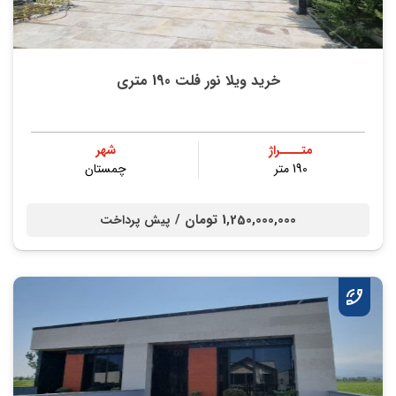
خرید ویلا نور فلت 190 متری
متــــراژ
شهر
190 متر
چمستان
1,250,000,000 تومان /
پیش پرداخت