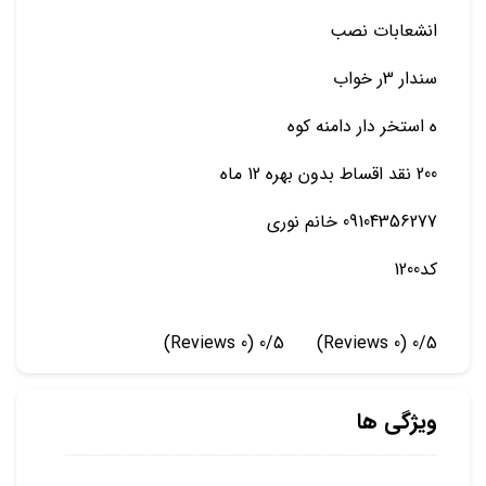
انشعابات نصب
سندار 3ر خواب
ه استخر دار دامنه کوه
200 نقد اقساط بدون بهره 12 ماه
09104356277 خانم نوری
کد1200
(0 Reviews)
0/5
(0 Reviews)
0/5
ویژگی ها