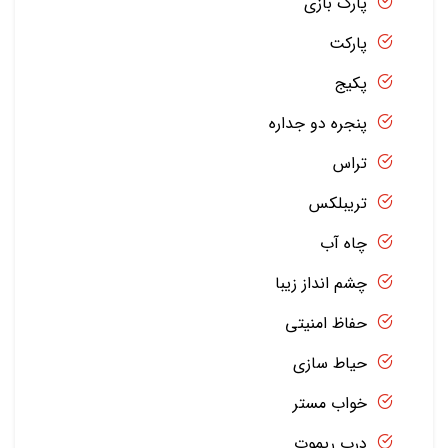
پارک بازی
پارکت
پکیج
پنجره دو جداره
تراس
تریبلکس
چاه آب
چشم انداز زیبا
حفاظ امنیتی
حیاط سازی
خواب مستر
درب ریموت