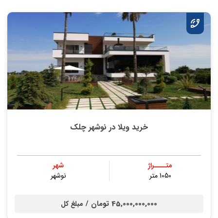
خرید ویلا در نوشهر چلک
متــــراژ
شهر
1050 متر
نوشهر
45,000,000,000 تومان /
مبلغ کل