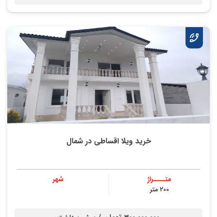
خرید ویلا اقساطی در شمال
متــــراژ
شهر
200 متر