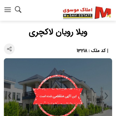
ویلا رویان لاکچری
| کد ملک : 13218