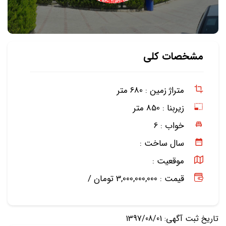
مشخصات کلی
متراژ زمین :
680 متر
زیربنا :
850 متر
خواب :
6
سال ساخت :
موقعیت :
قیمت : 3,000,000,000 تومان /
تاریخ ثبت آگهی: 1397/08/01