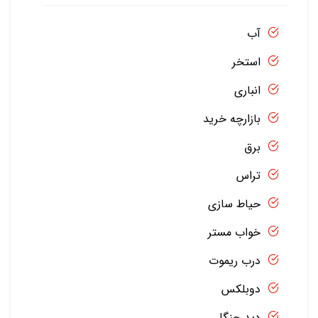
آب
استخر
انباری
بازارچه خرید
برق
تراس
حیاط سازی
خواب مستر
درب ریموت
دوبلکس
دید جنگل