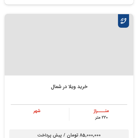
خرید ویلا در شمال
متــــراژ
شهر
220 متر
85,000,000 تومان /
پیش پرداخت