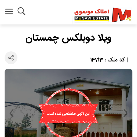
ویلا دوبلکس چمستان
| کد ملک : 14713