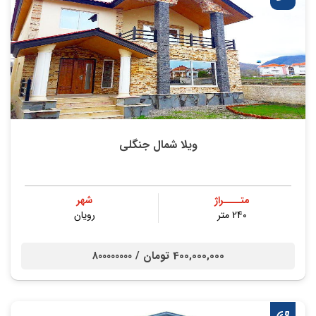
ویلا شمال جنگلی
متــــراژ
شهر
240 متر
رویان
400,000,000 تومان /
800000000