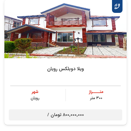
ویلا دوبلکس رویان
متــــراژ
شهر
300 متر
رویان
800,000,000 تومان /