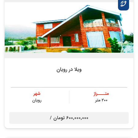
ویلا در رویان
متــــراژ
شهر
200 متر
رویان
600,000,000 تومان /