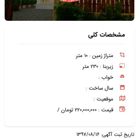
مشخصات کلی
متراژ زمین :
10 متر
زیربنا :
230 متر
خواب :
سال ساخت :
موقعیت :
قیمت : 220,000,000 تومان /
تاریخ ثبت آگهی: 1397/08/16