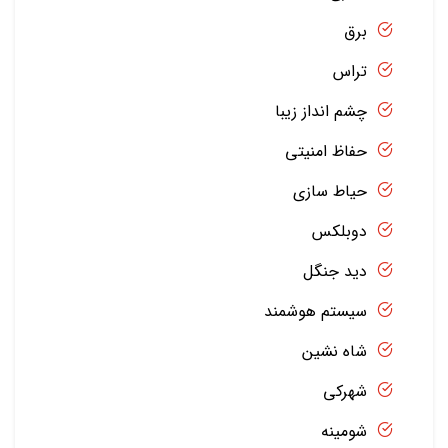
برق
تراس
چشم انداز زیبا
حفاظ امنیتی
حیاط سازی
دوبلکس
دید جنگل
سیستم هوشمند
شاه نشین
شهرکی
شومینه