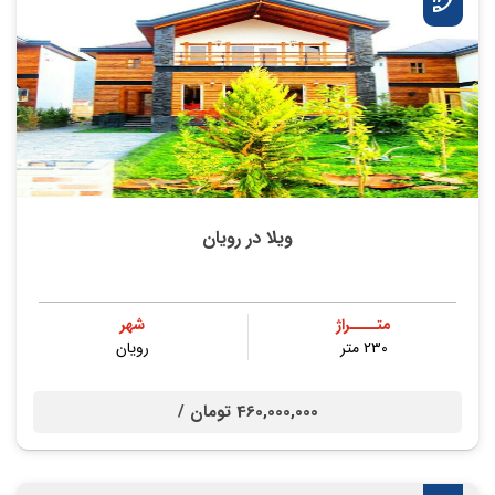
ویلا در رویان
متــــراژ
شهر
230 متر
رویان
460,000,000 تومان /