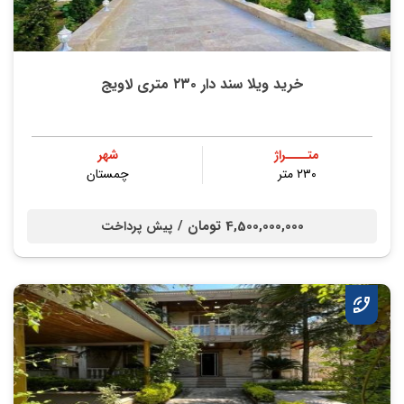
خرید ویلا سند دار ۲۳۰ متری لاویج
متــــراژ
شهر
۲۳۰ متر
چمستان
4,500,000,000 تومان /
پیش پرداخت