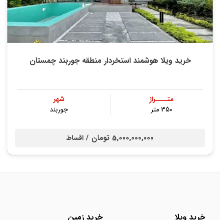
خرید ویلا هوشمند استخردار منطقه جوربند چمستان
متــــراژ
شهر
350 متر
جوربند
5,000,000,000 تومان /
اقساط
خرید ویلا
خرید زمین