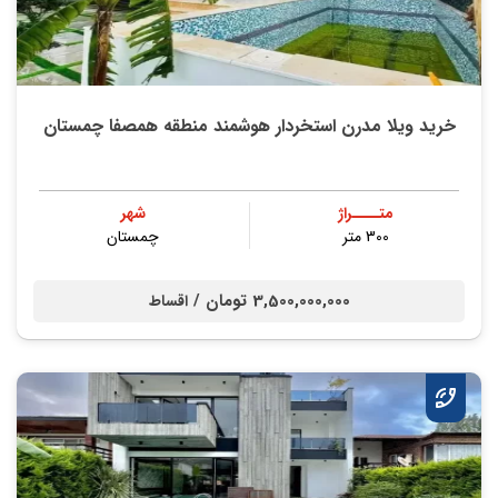
خرید ویلا مدرن استخردار هوشمند منطقه همصفا چمستان
متــــراژ
شهر
300 متر
چمستان
3,500,000,000 تومان /
اقساط