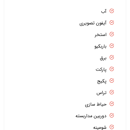
آب
آیفون تصویری
استخر
باربکیو
برق
پارکت
پکیج
تراس
حیاط سازی
دوربین مداربسته
شومینه