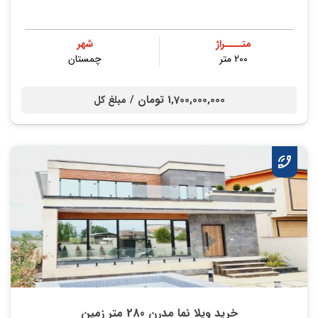
متــــراژ
شهر
200 متر
چمستان
1,700,000,000 تومان /
مبلغ کل
خرید ویلا نما مدرن 280 متر زمین