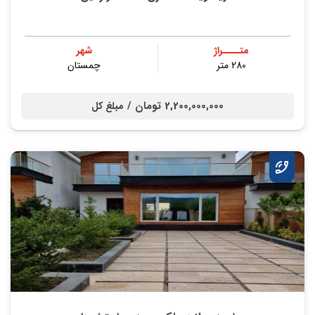
متــــراژ
شهر
280 متر
چمستان
2,200,000,000 تومان /
مبلغ کل