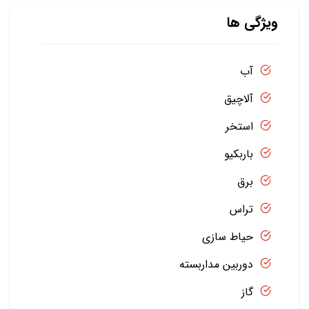
ویژگی ها
آب
آلاچیق
استخر
باربکیو
برق
تراس
حیاط سازی
دوربین مداربسته
گاز