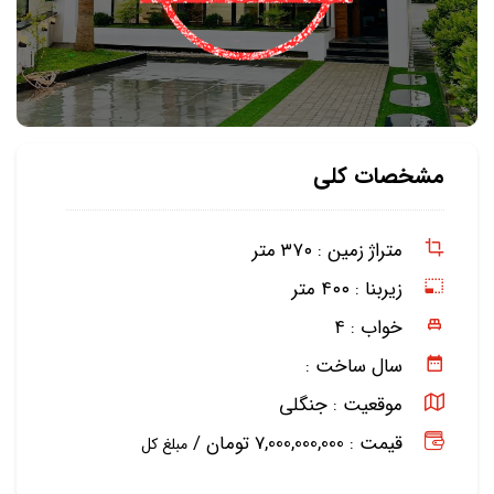
مشخصات کلی
متراژ زمین :
۳۷۰ متر
زیربنا :
۴۰۰ متر
خواب :
۴
سال ساخت :
موقعیت :
جنگلی
قیمت : 7,000,000,000 تومان /
مبلغ کل