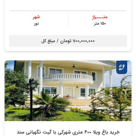
متــــراژ
شهر
۱۵۰ متر
نور
700,000,000 تومان /
مبلغ کل
خرید باغ ویلا ۴۰۰ متری شهرکی با گیت نگهبانی سند